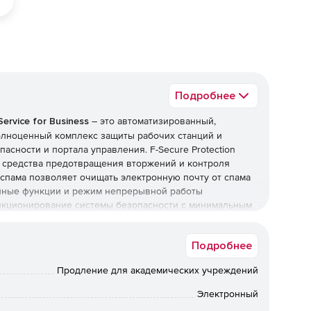
Подробнее
Service for Business
– это автоматизированный,
олноценный комплекс защиты рабочих станций и
асности и портала управления. F-Secure Protection
н, средства предотвращения вторжений и контроля
спама позволяет очищать электронную почту от спама
нные функции и режим непрерывной работы
нкционирование системы безопасности с минимальным
есурсы.
Подробнее
ает ПК Windows и компьютеры Mac, файловые серверы и
новления безопасности и ПО и не требует
Продление для академических учреждений
удование. Благодаря решению F-Secure Protection
ологиям, таким как облачные вычисления, организации
Электронный
 онлайн-угроз.