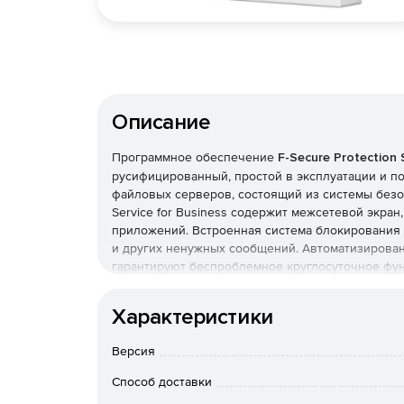
Описание
Программное обеспечение
F-Secure Protection 
русифицированный, простой в эксплуатации и п
файловых серверов, состоящий из системы безоп
Service for Business содержит межсетевой экра
приложений. Встроенная система блокирования 
и других ненужных сообщений. Автоматизирова
гарантируют беспроблемное круглосуточное фу
вмешательством пользователя и нагрузкой на р
Характеристики
F-Secure Protection Service for Business защищ
серверы Microsoft Exchange, автоматизирует об
Версия
дополнительных инвестиций в программы и обор
Service for Business и его инновационным техн
Способ доставки
получают непрерывную и равномерную защиту от