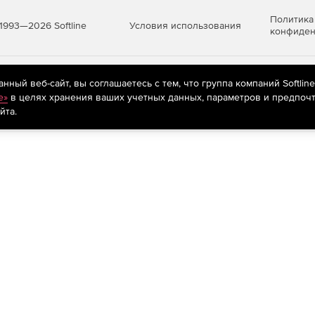
Политика
Условия использования
1993—2026 Softline
конфиден
яются
рекомендательные технологии
(информационные технологии п
ный веб-сайт, вы соглашаетесь с тем, что группа компаний Softlin
предпочтениям пользователей сети «Интернет», находящихся на те
e»
в целях хранения ваших учетных данных, параметров и предпочт
йта.