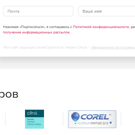
Нажимая «Подписаться», я соглашаюсь с
Политикой конфиденциальности
, д
получение информационных рассылок
.
Этот сайт защищен SmartCaptcha от Yandex Cloud -
Уведомление об условия
угроз.
несение в черный список).
 безопасности сайтов и закрытие доступа к ненадежным
еров
общений.
вращение вторжений и контроль приложений.
ости.