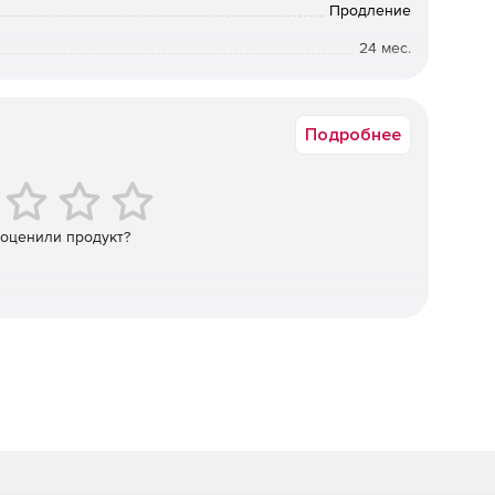
Продление
ness (PSB), Workstation Security Module:
24 мес.
Академическая
я статуса безопасности.
Подробнее
тоположения администратора.
событий до 4 недель давности.
 оценили продукт?
ей к настройкам.
и устройствами, серверами и порталами F-Secure.