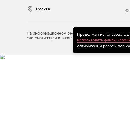
Москва
© 
На информационном ресурсе store.softline.ru примен
Продолжая использовать дан
систематизации и анализа сведений, относящихся к 
использовать файлы «cooki
оптимизации работы веб-са