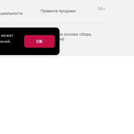
14+
Правила продажи
циальности
редоставления информации на основе сбора,
e может
рритории Российской Федерации)
OK
ений,