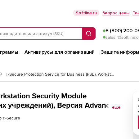
Softline.ru
Запрос цены
Те
8 (800) 200-0
Поиск
sales.r@softline.
ограммы
Антивирусы для организаций
Защита информ
F-Secure Protection Service for Business (PSB), Workstation Security Module
rkstation Security Module
их учреждений), Версия Advanced
еще
ий
р F-Secure