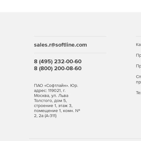
Доставка новостей из мира безопасности.
Автоматическое обновление определений ви
Автоматическое обновление программных ве
sales.r@softline.com
Ка
Экономия сетевой полосы пропускания.
Пр
8 (495) 232-00-60
Пр
8 (800) 200-08-60
С
п
ПАО «Софтлайн». Юр.
адрес: 119021, г.
Те
Москва, ул. Льва
Толстого, дом 5,
строение 1, этаж 3,
помещение 1, комн. №
2, 2а (А-311)