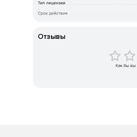
Тип лицензии
Компоненты F-Secure Protection Service for Busi
Срок действия
Портал управления:
Тип организации
Онлайн-инструмент менеджмента и обновлени
Отзывы
Управление, не зависящее от времени и мес
Описательные графические отчеты, история 
Как бы вы
Управление подписками.
Настройка пользовательских профилей.
Блокирование доступа конечных пользовател
Удаленная установка клиентского ПО.
Шифрование коммуникации между защищенным