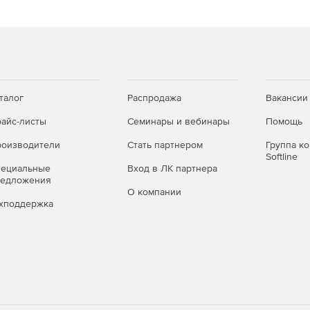
русов.
рсий и патчей.
талог
Распродажа
Вакансии
айс-листы
Семинары и вебинары
Помощь
оизводители
Стать партнером
Группа к
Softline
пециальные
Вход в ЛК партнера
редложения
О компании
хподдержка