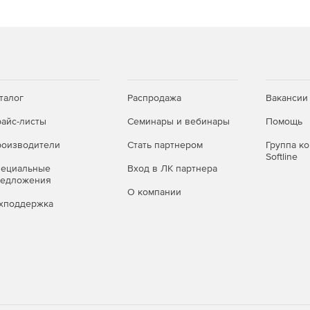
русов.
рсий и патчей.
талог
Распродажа
Вакансии
айс-листы
Семинары и вебинары
Помощь
оизводители
Стать партнером
Группа к
Softline
пециальные
Вход в ЛК партнера
редложения
О компании
хподдержка