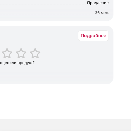
Продление
ness (PSB), Workstation Security Module:
36 мес.
Государственная
я статуса безопасности.
Подробнее
тоположения администратора.
событий до 4 недель давности.
 оценили продукт?
ей к настройкам.
и устройствами, серверами и порталами F-Secure.