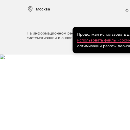
Москва
© 
На информационном ресурсе store.softline.ru примен
Продолжая использовать дан
систематизации и анализа сведений, относящихся к 
использовать файлы «cooki
оптимизации работы веб-са