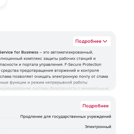
Подробнее
Service for Business
– это автоматизированный,
олноценный комплекс защиты рабочих станций и
асности и портала управления. F-Secure Protection
н, средства предотвращения вторжений и контроля
спама позволяет очищать электронную почту от спама
нные функции и режим непрерывной работы
нкционирование системы безопасности с минимальным
есурсы.
Подробнее
ает ПК Windows и компьютеры Mac, файловые серверы и
новления безопасности и ПО и не требует
Продление для государственных учреждений
удование. Благодаря решению F-Secure Protection
ологиям, таким как облачные вычисления, организации
Электронный
 онлайн-угроз.