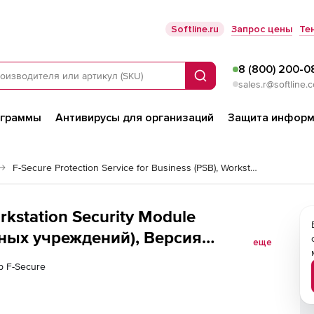
Softline.ru
Запрос цены
Те
8 (800) 200-0
Поиск
sales.r@softline.
ограммы
Антивирусы для организаций
Защита информ
F-Secure Protection Service for Business (PSB), Workstation Security Module
rkstation Security Module
ных учреждений), Версия
еще
тво лицензий
р F-Secure