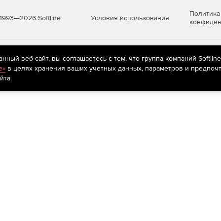
Политика
Условия использования
1993—2026 Softline
конфиден
яются
рекомендательные технологии
(информационные технологии п
ный веб-сайт, вы соглашаетесь с тем, что группа компаний Softlin
предпочтениям пользователей сети «Интернет», находящихся на те
e»
в целях хранения ваших учетных данных, параметров и предпочт
йта.