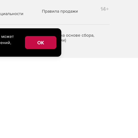
14+
Правила продажи
циальности
редоставления информации на основе сбора,
e может
рритории Российской Федерации)
OK
ений,