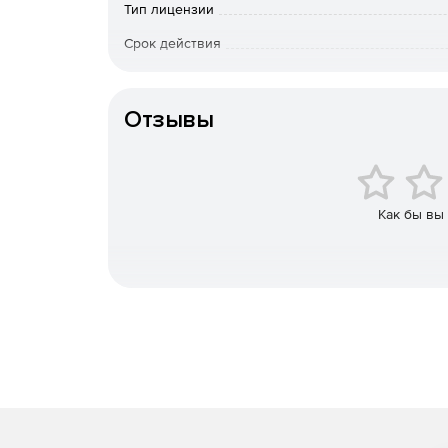
Тип лицензии
Компоненты F-Secure Protection Service for Busi
Срок действия
Портал управления:
Тип организации
Онлайн-инструмент менеджмента и обновлени
Отзывы
Управление, не зависящее от времени и мес
Описательные графические отчеты, история 
Как бы вы
Управление подписками.
Настройка пользовательских профилей.
Блокирование доступа конечных пользовател
Удаленная установка клиентского ПО.
Шифрование коммуникации между защищенным