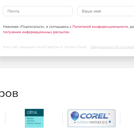
Нажимая «Подписаться», я соглашаюсь с
Политикой конфиденциальности
, д
получение информационных рассылок
.
Этот сайт защищен SmartCaptcha от Yandex Cloud -
Уведомление об условия
угроз.
несение в черный список).
 безопасности сайтов и закрытие доступа к ненадежным
еров
общений.
вращение вторжений и контроль приложений.
ости.