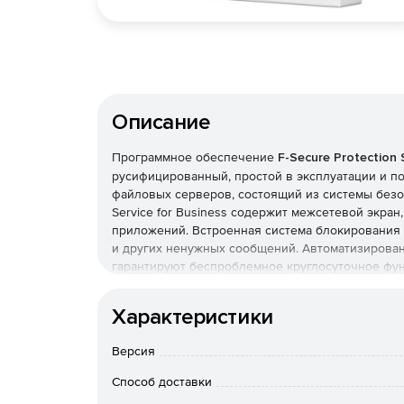
Описание
Программное обеспечение
F-Secure Protection 
русифицированный, простой в эксплуатации и п
файловых серверов, состоящий из системы безоп
Service for Business содержит межсетевой экра
приложений. Встроенная система блокирования 
и других ненужных сообщений. Автоматизирова
гарантируют беспроблемное круглосуточное фу
вмешательством пользователя и нагрузкой на р
Характеристики
F-Secure Protection Service for Business защищ
серверы Microsoft Exchange, автоматизирует об
Версия
дополнительных инвестиций в программы и обор
Service for Business и его инновационным техн
Способ доставки
получают непрерывную и равномерную защиту от