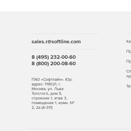
Доставка новостей из мира безопасности.
Автоматическое обновление определений ви
Автоматическое обновление программных ве
sales.r@softline.com
Ка
Экономия сетевой полосы пропускания.
Пр
8 (495) 232-00-60
Пр
8 (800) 200-08-60
С
п
ПАО «Софтлайн». Юр.
адрес: 119021, г.
Те
Москва, ул. Льва
Толстого, дом 5,
строение 1, этаж 3,
помещение 1, комн. №
2, 2а (А-311)