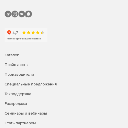
Защита SharePoint, сканирующая отправку и
скачивание контента SharePoint.
Сертифицированная защита Citrix с управлением
исправлениями для опубликованных приложений.
Защита Linux, обеспечивающая основные
возможности безопасности для клиентов Linux.
Каталог
Прайс-листы
Производители
Специальные предложения
Техподдержка
Распродажа
Семинары и вебинары
Стать партнером