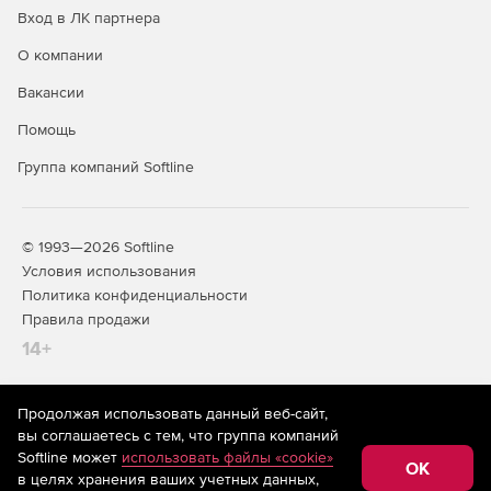
Вход в ЛК партнера
О компании
Вакансии
Помощь
Группа компаний Softline
© 1993—2026 Softline
Условия использования
Политика конфиденциальности
Правила продажи
14+
Продолжая использовать данный веб-сайт,
На информационном ресурсе store.softline.ru применяются
вы соглашаетесь с тем, что группа компаний
рекомендательные технологии
(информационные технологии
Softline может
использовать файлы «cookie»
предоставления информации на основе сбора,
OK
в целях хранения ваших учетных данных,
систематизации и анализа сведений, относящихся к