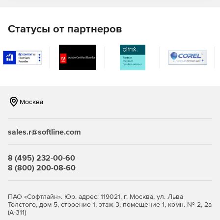
F-Secure Elements Mobile Protection
Статусы от партнеров
Это проактивное, оптимизированное решение для
полной защиты мобильных устройств. Отражает попытки
фишинга, поступающие через различные социальные
приложения, защищая своих сотрудников от доступа к
вредоносным веб-сайтам, блокируя вредоносные
программы и обеспечивая безопасность важных бизнес-
данных даже при использовании небезопасных сетевых
Москва
подключений.
F-Secure Elements EPP for Server
sales.r@softline.com
Защита Windows Server для терминалов Windows и
файловых серверов с интегрированным управлением
8 (495) 232-00-60
исправлениями.
8 (800) 200-08-60
Защита Exchange, сканирующая вложения
электронной почты на наличие вредоносного
ПАО «Софтлайн». Юр. адрес: 119021, г. Москва, ул. Льва
содержимого.
Толстого, дом 5, строение 1, этаж 3, помещение 1, комн. № 2, 2а
(А-311)