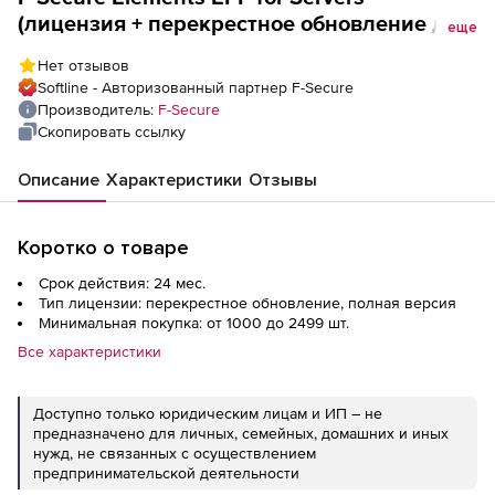
(лицензия + перекрестное обновление для
еще
академических учреждений), Company
Нет отзывов
Managed License на 2 года. Количество
Softline - Авторизованный партнер F-Secure
лицензий
Производитель:
F-Secure
Скопировать ссылку
Описание
Характеристики
Отзывы
Коротко о товаре
Срок действия: 24 мес.
Тип лицензии: перекрестное обновление, полная версия
Минимальная покупка: от 1000 до 2499 шт.
Все характеристики
Доступно только юридическим лицам и ИП – не
предназначено для личных, семейных, домашних и иных
нужд, не связанных с осуществлением
предпринимательской деятельности