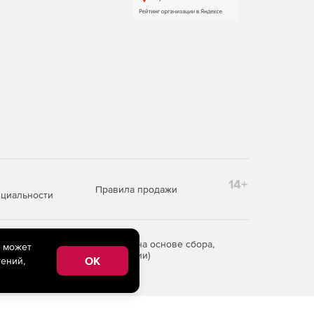
14+
Правила продажи
циальности
редоставления информации на основе сбора,
e может
рритории Российской Федерации)
OK
ений,