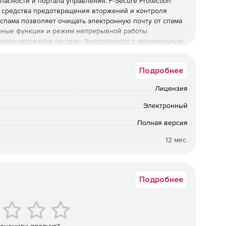
асности и портала управления. F-Secure Protection
н, средства предотвращения вторжений и контроля
спама позволяет очищать электронную почту от спама
нные функции и режим непрерывной работы
нкционирование системы безопасности с минимальным
есурсы.
Подробнее
ает ПК Windows и компьютеры Mac, файловые серверы и
новления безопасности и ПО и не требует
Лицензия
удование. Благодаря решению F-Secure Protection
ологиям, таким как облачные вычисления, организации
Электронный
 онлайн-угроз.
Полная версия
iness (PSB), Server Security Module:
12 мес.
О.
Коммерческая
ости.
Подробнее
русов.