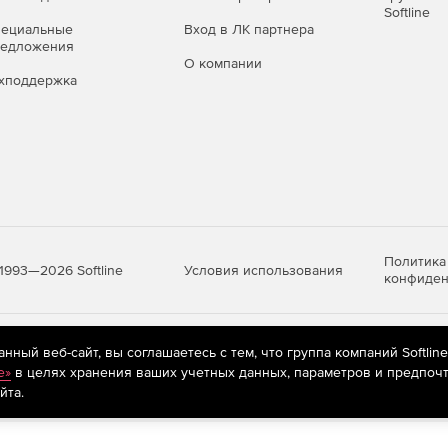
Softline
пециальные
Вход в ЛК партнера
редложения
О компании
хподдержка
Политика
Условия использования
1993—2026 Softline
конфиден
яются
рекомендательные технологии
(информационные технологии п
ный веб-сайт, вы соглашаетесь с тем, что группа компаний Softlin
предпочтениям пользователей сети «Интернет», находящихся на те
e»
в целях хранения ваших учетных данных, параметров и предпочт
йта.