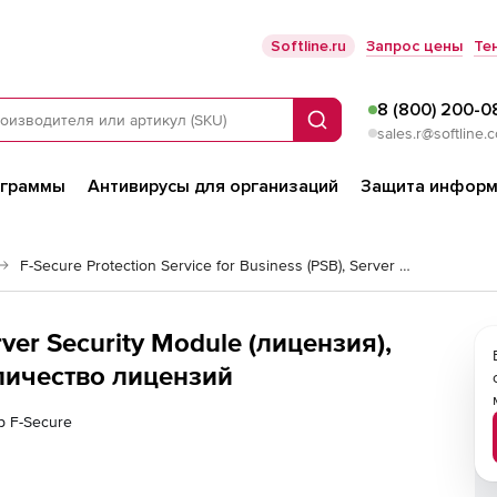
Softline.ru
Запрос цены
Те
8 (800) 200-0
Поиск
sales.r@softline.
ограммы
Антивирусы для организаций
Защита информ
F-Secure Protection Service for Business (PSB), Server Security Module
rver Security Module (лицензия),
оличество лицензий
р F-Secure