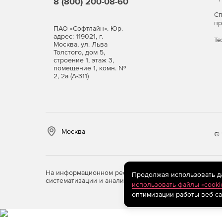
8 (800) 200-08-60
С
п
ПАО «Софтлайн». Юр.
адрес: 119021, г.
Те
Москва, ул. Льва
Толстого, дом 5,
строение 1, этаж 3,
помещение 1, комн. №
2, 2а (А-311)
Москва
© 
На информационном ресурсе store.softline.ru примен
Продолжая использовать дан
систематизации и анализа сведений, относящихся к 
использовать файлы «cooki
оптимизации работы веб-са