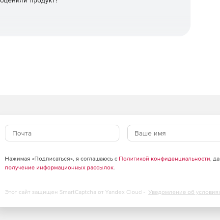
 оценили продукт?
Нажимая «Подписаться», я соглашаюсь с
Политикой конфиденциальности
, д
получение информационных рассылок
.
Этот сайт защищен SmartCaptcha от Yandex Cloud -
Уведомление об условия