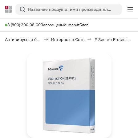
Softline
Поиск
Ме
8 (800) 200-08-60
Запрос цены
Инферит
Блог
Антивирусы и безопасность
Интернет и Сеть
F-Secure Protection Service for Business (PSB), Server Security Module