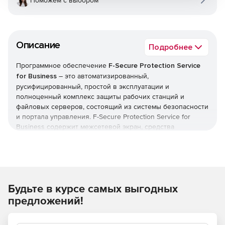
Поможем с выбором
Описание
Подробнее
Программное обеспечение
F-Secure Protection Service
for Business
– это автоматизированный,
русифицированный, простой в эксплуатации и
полноценный комплекс защиты рабочих станций и
файловых серверов, состоящий из системы безопасности
и портала управления. F-Secure Protection Service for
Business содержит межсетевой экран, средства
предотвращения вторжений и контроля приложений.
Встроенная система блокирования спама позволяет
очищать электронную почту от спама и других ненужных
сообщений. Автоматизированные функции и режим
непрерывной работы гарантируют беспроблемное
Будьте в курсе самых выгодных
круглосуточное функционирование системы
безопасности с минимальным вмешательством
предложений!
пользователя и нагрузкой на ресурсы.