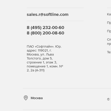
sales.r@softline.com
Ка
Пр
8 (495) 232-00-60
Пр
8 (800) 200-08-60
С
п
ПАО «Софтлайн». Юр.
адрес: 119021, г.
Те
Москва, ул. Льва
Толстого, дом 5,
строение 1, этаж 3,
помещение 1, комн. №
2, 2а (А-311)
Москва
© 