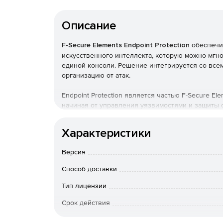
Описание
F-Secure Elements Endpoint Protection
обеспечив
искусственного интеллекта, которую можно мгно
единой консоли. Решение интегрируется со все
организацию от атак.
Endpoint Protection является частью F-Secure E
начиная от управления уязвимостями и защиты 
гарантирует обнаружение и управление с едино
Характеристики
F-Secure Elements Security Center
Версия
Обеспечивает видимость для повышения статус
приоритизацию активов, идентификацию уязвим
Способ доставки
инцидентов; и предоставляет исчерпывающую к
ситуационной осведомленности.
Тип лицензии
Срок действия
F-Secure Elements EPP for Computer
Тип организации