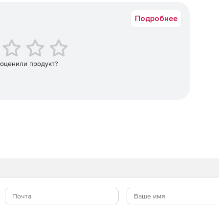
ьютеров в версиях Standard и Premium. Премиум-версия
ие как Application Control с блокировкой скриптов и
Подробнее
с повышенными требованиями к безопасности.
я полной защиты мобильных устройств. Отражает
 оценили продукт?
е социальные приложения, защищая своих сотрудников
я вредоносные программы и обеспечивая безопасность
 небезопасных сетевых подключений.
dows и файловых серверов с интегрированным
ектронной почты на наличие вредоносного
качивание контента SharePoint.
ением исправлениями для опубликованных приложений.