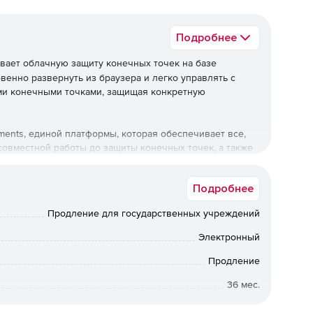
Подробнее
ает облачную защиту конечных точек на базе
венно развернуть из браузера и легко управлять с
ми конечными точками, защищая конкретную
lements, единой платформы, которая обеспечивает все,
совместной работы до защиты конечных точек, а также
й консоли безопасности.
Подробнее
Продление для государственных учреждений
а безопасности компании. Решение также выполняет
остей, управление исправлениями и обнаружение
Электронный
артину критических зависимостей для полной
Продление
36 мес.
Государственная