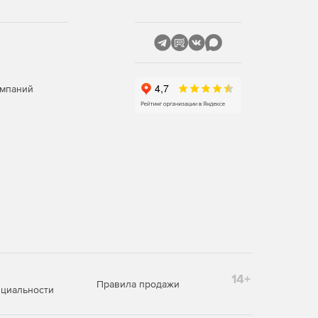
омпаний
14+
Правила продажи
циальности