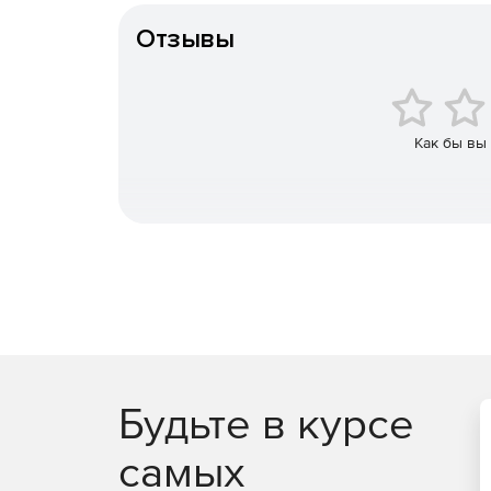
Можно получить F-Secure Elements EPP для комп
включает расширенные функции безопасности, так
Отзывы
DataGuard с File Access Control для компаний 
F-Secure Elements Mobile Protection
Это проактивное, оптимизированное решение дл
Как бы вы
попытки фишинга, поступающие через различны
от доступа к вредоносным веб-сайтам, блокиру
важных бизнес-данных даже при использовании
F-Secure Elements EPP for Server
Защита Windows Server для терминалов Win
управлением исправлениями.
Защита Exchange, сканирующая вложения эл
содержимого.
Будьте в курсе
Защита SharePoint, сканирующая отправку и с
самых
Сертифицированная защита Citrix с управл