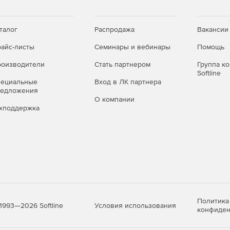
талог
Распродажа
Вакансии
айс-листы
Семинары и вебинары
Помощь
оизводители
Стать партнером
Группа к
Softline
пециальные
Вход в ЛК партнера
редложения
О компании
хподдержка
Политика
Условия использования
1993—2026 Softline
конфиден