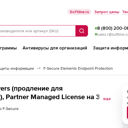
Softline.ru
Запрос цены
Те
8 (800) 200-0
Поиск
sales.r@softline.
ограммы
Антивирусы для организаций
Защита информ
ащиты информации
F-Secure Elements Endpoint Protection
vers (продление для
 Partner Managed License на 3
еще
р F-Secure