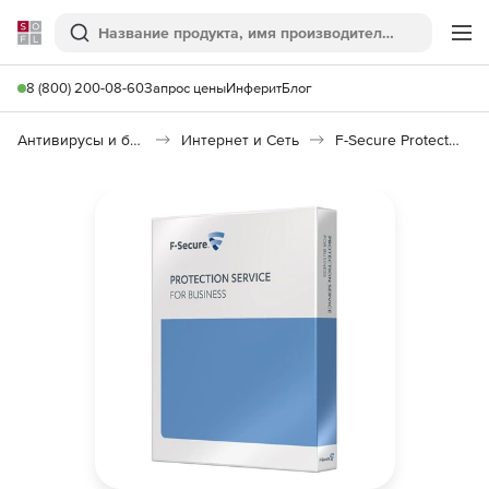
Softline
Поиск
Ме
8 (800) 200-08-60
Запрос цены
Инферит
Блог
Антивирусы и безопасность
Интернет и Сеть
F-Secure Protection Service for Business (PSB), E-mail and Server Security Module