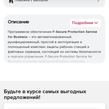
Поможем с выбором
Описание
Подробнее
Программное обеспечение
F-Secure Protection Service
for Business
– это автоматизированный,
русифицированный, простой в эксплуатации и
полноценный комплекс защиты рабочих станций и
файловых серверов, состоящий из системы безопасности
и портала управления. F-Secure Protection Service for
Business содержит межсетевой экран, средства
предотвращения вторжений и контроля приложений.
Встроенная система блокирования спама позволяет
очищать электронную почту от спама и других ненужных
сообщений. Автоматизированные функции и режим
непрерывной работы гарантируют беспроблемное
Будьте в курсе самых выгодных
круглосуточное функционирование системы
безопасности с минимальным вмешательством
предложений!
пользователя и нагрузкой на ресурсы.