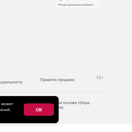
14+
Правила продажи
циальности
редоставления информации на основе сбора,
e может
рритории Российской Федерации)
OK
ений,