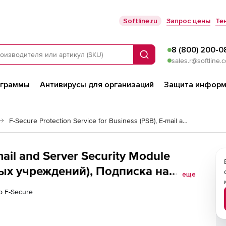
Softline.ru
Запрос цены
Те
8 (800) 200-0
Поиск
sales.r@softline.
ограммы
Антивирусы для организаций
Защита информ
F-Secure Protection Service for Business (PSB), E-mail and Server Security Module
mail and Server Security Module
ых учреждений), Подписка на
еще
 Количество лицензий
р F-Secure