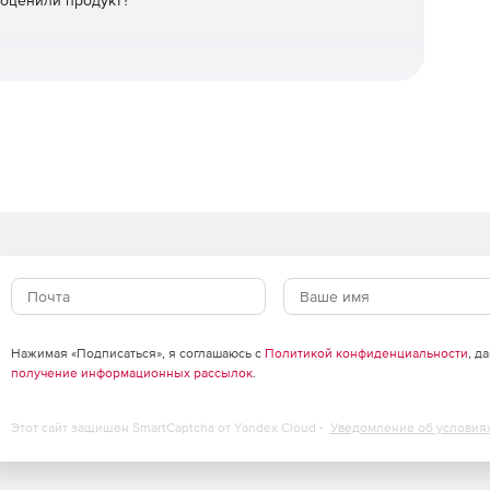
 оценили продукт?
ления компонентами Exchange.
русов.
Нажимая «Подписаться», я соглашаюсь с
Политикой конфиденциальности
, д
получение информационных рассылок
.
Этот сайт защищен SmartCaptcha от Yandex Cloud -
Уведомление об условия