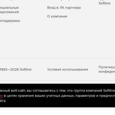
Softline
пециальные
Вход в ЛК партнера
редложения
О компании
хподдержка
Политика
Условия использования
1993—2026 Softline
конфиден
яются
рекомендательные технологии
(информационные технологии п
ный веб-сайт, вы соглашаетесь с тем, что группа компаний Softlin
предпочтениям пользователей сети «Интернет», находящихся на те
e»
в целях хранения ваших учетных данных, параметров и предпочт
йта.