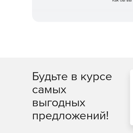
Как бы вы
Доступ к локальному web-интерфейсу управ
Автоматическое обновление определений ви
Будьте в курсе
самых
выгодных
предложений!