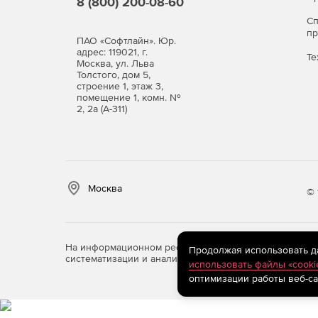
8 (800) 200-08-60
С
п
ПАО «Софтлайн». Юр.
адрес: 119021, г.
Те
Москва, ул. Льва
Толстого, дом 5,
строение 1, этаж 3,
помещение 1, комн. №
2, 2а (А-311)
Москва
© 
На информационном ресурсе store.softline.ru примен
Продолжая использовать дан
систематизации и анализа сведений, относящихся к 
использовать файлы «cooki
оптимизации работы веб-са