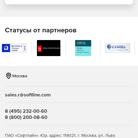
Защита от вирусов в электронной почте, документах и
заметках, публикуемых на общих форумах (ПО Anti-
Virus for Microsoft Exchange Servers).
Статусы от партнеров
Защита пользователей от спама и другого
содержимого, не связанного с работой (ПО Anti-Virus
for Microsoft Exchange Servers).
Доступ к локальному web-интерфейсу управления
компонентами Exchange.
Москва
Автоматическое обновление определений вирусов.
sales.r@softline.com
8 (495) 232-00-60
8 (800) 200-08-60
ПАО «Софтлайн». Юр. адрес: 119021, г. Москва, ул. Льва