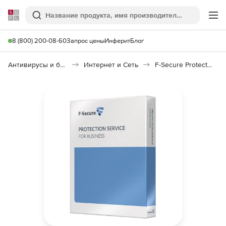
Softline
Поиск
Ме
8 (800) 200-08-60
Запрос цены
Инферит
Блог
Антивирусы и безопасность
Интернет и Сеть
F-Secure Protection Service for Business (PSB), E-mail and Server Security Module