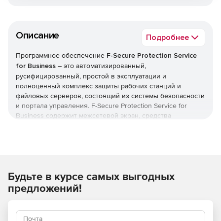
Описание
Подробнее
Программное обеспечение
F-Secure Protection Service
for Business
– это автоматизированный,
русифицированный, простой в эксплуатации и
полноценный комплекс защиты рабочих станций и
файловых серверов, состоящий из системы безопасности
и портала управления. F-Secure Protection Service for
Business содержит межсетевой экран, средства
предотвращения вторжений и контроля приложений.
Встроенная система блокирования спама позволяет
очищать электронную почту от спама и других ненужных
сообщений. Автоматизированные функции и режим
непрерывной работы гарантируют беспроблемное
Будьте в курсе самых выгодных
круглосуточное функционирование системы
безопасности с минимальным вмешательством
предложений!
пользователя и нагрузкой на ресурсы.
F-Secure Protection Service for Business защищает ПК