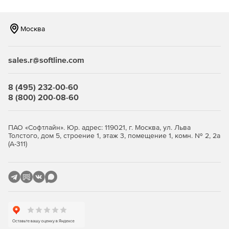
Обеспечение безопасности данных даже в случае
кражи или потери мобильного устройства.
Москва
Защита от вирусов, троянов и другого вредоносного
ПО во время интернет-активности пользователя.
sales.r@softline.com
Централизованный менеджмент и мониторинг
телефонов через web-портал.
8 (495) 232-00-60
8 (800) 200-08-60
Функции удаленной блокировки телефона, стирания
данных на нем и определения его местоположения.
ПАО «Софтлайн». Юр. адрес: 119021, г. Москва, ул. Льва
Возможность блокирования смартфона при смене
Толстого, дом 5, строение 1, этаж 3, помещение 1, комн. № 2, 2а
SIM-карты.
(А-311)
Незаметная работа в фоновом режиме.
Интеллектуальные обновления при установлении
подключения к мобильному устройству.
Отправка обновлений в SMS-сообщении, когда
мобильное подключение недоступно.