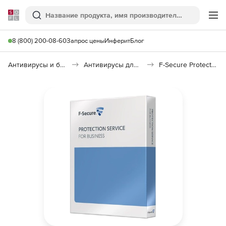
Softline
Поиск
Ме
8 (800) 200-08-60
Запрос цены
Инферит
Блог
Антивирусы и безопасность
Антивирусы для организаций
F-Secure Protection Service for Business (PSB), Mobile Security Module