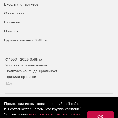
Вход в ЛК партнера
О компании
Вакансии
Помощь
Группа компаний Softline
© 1993—2026 Softline
Условия использования
Политика конфиденциальности
Правила продажи
14+
На информационном ресурсе store.softline.ru применяются
Продолжая использовать данный веб-сайт,
рекомендательные технологии
(информационные технологии
вы соглашаетесь с тем, что группа компаний
предоставления информации на основе сбора,
Softline может
использовать файлы «cookie»
систематизации и анализа сведений, относящихся к
OK