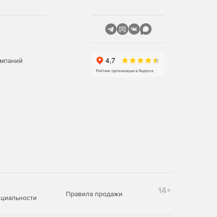
омпаний
14+
Правила продажи
циальности