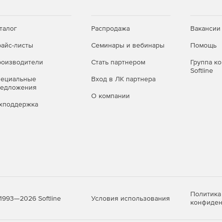
талог
Распродажа
Вакансии
айс-листы
Семинары и вебинары
Помощь
оизводители
Стать партнером
Группа к
Softline
пециальные
Вход в ЛК партнера
редложения
О компании
хподдержка
Политика
Условия использования
1993—2026 Softline
конфиден