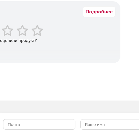
ьютеров в версиях Standard и Premium. Премиум-версия
ие как Application Control с блокировкой скриптов и
Подробнее
с повышенными требованиями к безопасности.
я полной защиты мобильных устройств. Отражает
 оценили продукт?
е социальные приложения, защищая своих сотрудников
я вредоносные программы и обеспечивая безопасность
 небезопасных сетевых подключений.
dows и файловых серверов с интегрированным
ектронной почты на наличие вредоносного
качивание контента SharePoint.
ением исправлениями для опубликованных приложений.