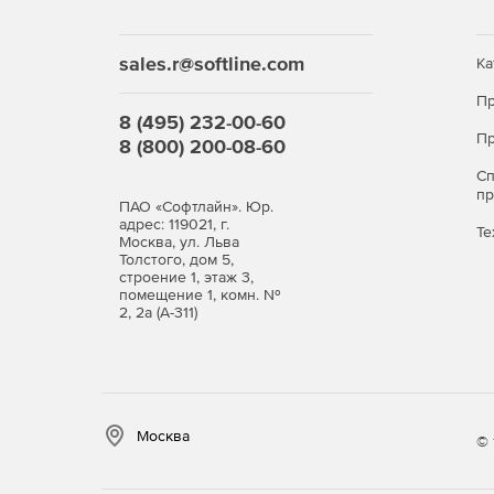
sales.r@softline.com
Ка
Пр
8 (495) 232-00-60
Пр
8 (800) 200-08-60
С
п
ПАО «Софтлайн». Юр.
адрес: 119021, г.
Те
Москва, ул. Льва
Толстого, дом 5,
строение 1, этаж 3,
помещение 1, комн. №
2, 2а (А-311)
Москва
© 