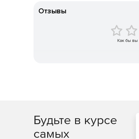
Можно получить F-Secure Elements EPP для комп
включает расширенные функции безопасности, так
Отзывы
DataGuard с File Access Control для компаний 
F-Secure Elements Mobile Protection
Это проактивное, оптимизированное решение дл
Как бы вы
попытки фишинга, поступающие через различны
от доступа к вредоносным веб-сайтам, блокиру
важных бизнес-данных даже при использовании
F-Secure Elements EPP for Server
Защита Windows Server для терминалов Win
управлением исправлениями.
Защита Exchange, сканирующая вложения эл
содержимого.
Будьте в курсе
Защита SharePoint, сканирующая отправку и с
самых
Сертифицированная защита Citrix с управл