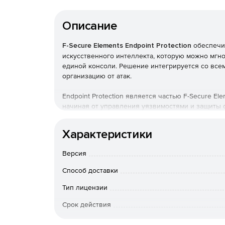
Описание
F-Secure Elements Endpoint Protection
обеспечив
искусственного интеллекта, которую можно мгно
единой консоли. Решение интегрируется со все
организацию от атак.
Endpoint Protection является частью F-Secure E
начиная от управления уязвимостями и защиты 
гарантирует обнаружение и управление с едино
Характеристики
F-Secure Elements Security Center
Версия
Обеспечивает видимость для повышения статус
приоритизацию активов, идентификацию уязвим
Способ доставки
инцидентов; и предоставляет исчерпывающую к
ситуационной осведомленности.
Тип лицензии
Срок действия
F-Secure Elements EPP for Computer
Тип организации