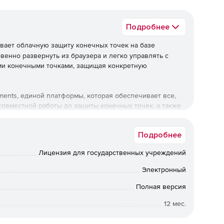
Подробнее
ает облачную защиту конечных точек на базе
венно развернуть из браузера и легко управлять с
ми конечными точками, защищая конкретную
lements, единой платформы, которая обеспечивает все,
совместной работы до защиты конечных точек, а также
й консоли безопасности.
Подробнее
Лицензия для государственных учреждений
а безопасности компании. Решение также выполняет
остей, управление исправлениями и обнаружение
Электронный
артину критических зависимостей для полной
Полная версия
12 мес.
Государственная