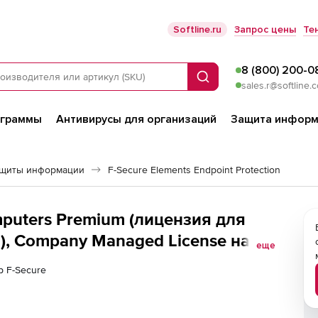
Softline.ru
Запрос цены
Те
8 (800) 200-0
Поиск
sales.r@softline.
ограммы
Антивирусы для организаций
Защита информ
ащиты информации
F-Secure Elements Endpoint Protection
mputers Premium (лицензия для
, Company Managed License на 1
еще
р F-Secure