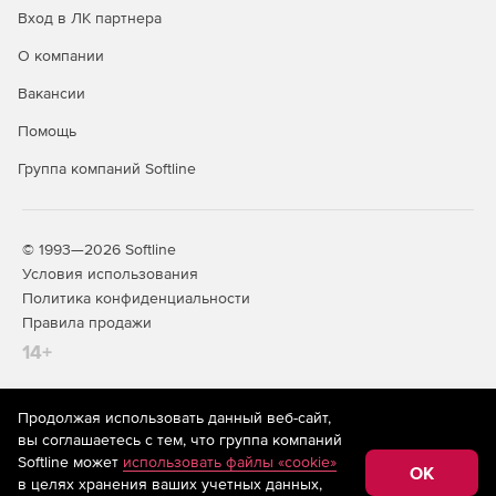
Вход в ЛК партнера
О компании
Вакансии
Помощь
Группа компаний Softline
© 1993—2026 Softline
Условия использования
Политика конфиденциальности
Правила продажи
14+
Продолжая использовать данный веб-сайт,
На информационном ресурсе store.softline.ru применяются
вы соглашаетесь с тем, что группа компаний
рекомендательные технологии
(информационные технологии
Softline может
использовать файлы «cookie»
предоставления информации на основе сбора,
OK
в целях хранения ваших учетных данных,
систематизации и анализа сведений, относящихся к