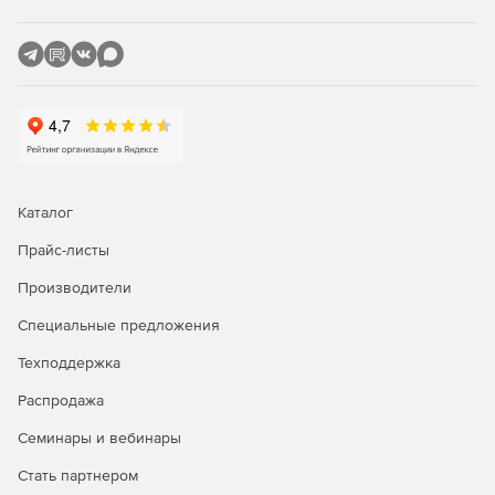
Защита SharePoint, сканирующая отправку и
скачивание контента SharePoint.
Сертифицированная защита Citrix с управлением
исправлениями для опубликованных приложений.
Защита Linux, обеспечивающая основные
возможности безопасности для клиентов Linux.
Каталог
Прайс-листы
Производители
Специальные предложения
Техподдержка
Распродажа
Семинары и вебинары
Стать партнером