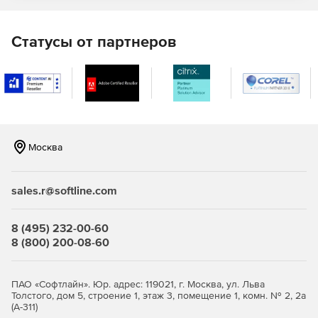
F-Secure Elements Mobile Protection
Статусы от партнеров
Это проактивное, оптимизированное решение для
полной защиты мобильных устройств. Отражает попытки
фишинга, поступающие через различные социальные
приложения, защищая своих сотрудников от доступа к
вредоносным веб-сайтам, блокируя вредоносные
программы и обеспечивая безопасность важных бизнес-
данных даже при использовании небезопасных сетевых
Москва
подключений.
F-Secure Elements EPP for Server
sales.r@softline.com
Защита Windows Server для терминалов Windows и
файловых серверов с интегрированным управлением
8 (495) 232-00-60
исправлениями.
8 (800) 200-08-60
Защита Exchange, сканирующая вложения
электронной почты на наличие вредоносного
ПАО «Софтлайн». Юр. адрес: 119021, г. Москва, ул. Льва
содержимого.
Толстого, дом 5, строение 1, этаж 3, помещение 1, комн. № 2, 2а
(А-311)