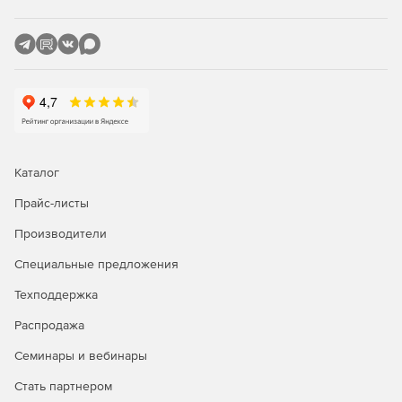
Защита SharePoint, сканирующая отправку и
скачивание контента SharePoint.
Сертифицированная защита Citrix с управлением
исправлениями для опубликованных приложений.
Защита Linux, обеспечивающая основные
возможности безопасности для клиентов Linux.
Каталог
Прайс-листы
Производители
Специальные предложения
Техподдержка
Распродажа
Семинары и вебинары
Стать партнером