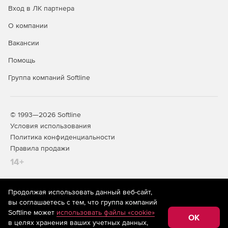
Вход в ЛК партнера
О компании
Вакансии
Помощь
Группа компаний Softline
© 1993—2026 Softline
Условия использования
Политика конфиденциальности
Правила продажи
14+
Продолжая использовать данный веб-сайт,
На информационном ресурсе store.softline.ru применяются
вы соглашаетесь с тем, что группа компаний
рекомендательные технологии
(информационные технологии
Softline может
использовать файлы «cookie»
предоставления информации на основе сбора,
OK
в целях хранения ваших учетных данных,
систематизации и анализа сведений, относящихся к