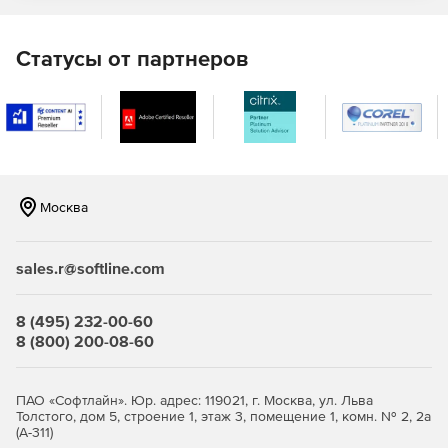
F-Secure Elements Mobile Protection
Статусы от партнеров
Это проактивное, оптимизированное решение для
полной защиты мобильных устройств. Отражает попытки
фишинга, поступающие через различные социальные
приложения, защищая своих сотрудников от доступа к
вредоносным веб-сайтам, блокируя вредоносные
программы и обеспечивая безопасность важных бизнес-
данных даже при использовании небезопасных сетевых
Москва
подключений.
F-Secure Elements EPP for Server
sales.r@softline.com
Защита Windows Server для терминалов Windows и
файловых серверов с интегрированным управлением
8 (495) 232-00-60
исправлениями.
8 (800) 200-08-60
Защита Exchange, сканирующая вложения
электронной почты на наличие вредоносного
ПАО «Софтлайн». Юр. адрес: 119021, г. Москва, ул. Льва
содержимого.
Толстого, дом 5, строение 1, этаж 3, помещение 1, комн. № 2, 2а
(А-311)