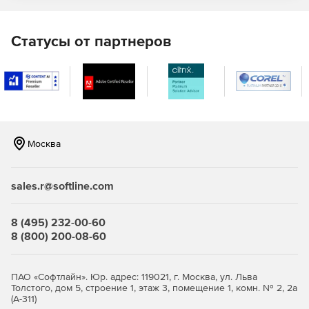
Блокирование вирусов, шпионского ПО и различного
вредоносного кода.
Статусы от партнеров
Невидимое функционирование в фоновом режиме, не
замедляющее работы устройства.
Защита от кражи:
Москва
Дистанционное блокирование смартфона с помощью
sales.r@softline.com
одного SMS-сообщения.
Блокирование телефона в случае замены SIM-карты.
8 (495) 232-00-60
8 (800) 200-08-60
Дистанционное стирание всех данных с телефона.
Удаленно обнаружение местоположения
ПАО «Софтлайн». Юр. адрес: 119021, г. Москва, ул. Льва
украденного/потерянного устройства с помощью
Толстого, дом 5, строение 1, этаж 3, помещение 1, комн. № 2, 2а
(А-311)
одного SMS-сообщения (только для телефонов с GPS-