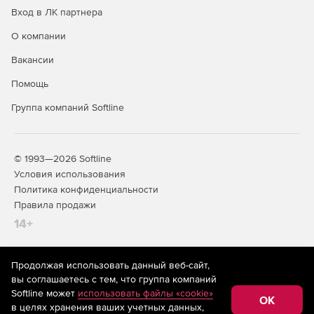
Вход в ЛК партнера
О компании
Вакансии
Помощь
Группа компаний Softline
© 1993—2026 Softline
Условия использования
Политика конфиденциальности
Правила продажи
14+
Продолжая использовать данный веб-сайт,
На информационном ресурсе store.softline.ru применяются
вы соглашаетесь с тем, что группа компаний
рекомендательные технологии
(информационные технологии
Softline может
использовать файлы «cookie»
предоставления информации на основе сбора,
OK
в целях хранения ваших учетных данных,
систематизации и анализа сведений, относящихся к