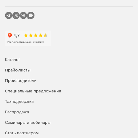
модулем).
Автоматическое обновление защиты:
Централизованный контроль и мониторинг
безопасности.
Каталог
Прайс-листы
Интеллектуальные функции автоматического
обновления при подключении устройств к сети
Производители
предприятия.
Специальные предложения
Обновления посредством SMS-сообщения, когда
Техподдержка
устройство отключено от сети.
Распродажа
Семинары и вебинары
Стать партнером