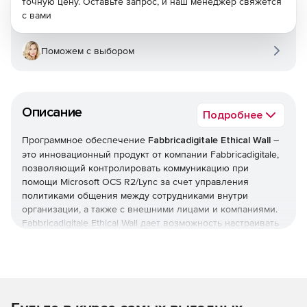
точную цену. Оставьте запрос, и наш менеджер свяжется
с вами
Поможем с выбором
Описание
Подробнее
Программное обеспечение
Fabbricadigitale Ethical Wall
–
это инновационный продукт от компании Fabbricadigitale,
позволяющий контролировать коммуникацию при
помощи Microsoft OCS R2/Lync за счет управления
политиками общения между сотрудниками внутри
организации, а также с внешними лицами и компаниями.
Fabbricadigitale Ethical Wall дает возможность настраивать
политики коммуникации по OCS/Lync в целях
обеспечения безопасности, субординации и других
принятых на предприятии требований. Например, при
помощи Fabbricadigitale Ethical Wall удобно разрешать
обмен мгновенными текстовыми сообщениями между
отделами, работающими вместе, и запрещать