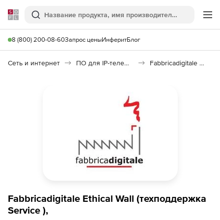
Softline
Поиск
Ме
8 (800) 200-08-60
Запрос цены
Инферит
Блог
Сеть и интернет
ПО для IP-телефонии
Fabbricadigitale Ethical Wall
Fabbricadigitale Ethical Wall (техподдержка
Service ),