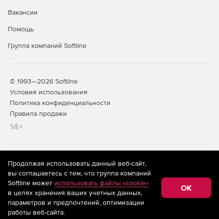
Вакансии
Помощь
Группа компаний Softline
© 1993—2026 Softline
Условия использования
Политика конфиденциальности
Правила продажи
14+
На информационном ресурсе store.softline.ru применяются
Продолжая использовать данный веб-сайт,
рекомендательные технологии
(информационные технологии
вы соглашаетесь с тем, что группа компаний
предоставления информации на основе сбора,
Softline может
использовать файлы «cookie»
систематизации и анализа сведений, относящихся к
OK
в целях хранения ваших учетных данных,
предпочтениям пользователей сети «Интернет»,
находящихся на территории Российской Федерации)
параметров и предпочтений, оптимизации
работы веб-сайта.