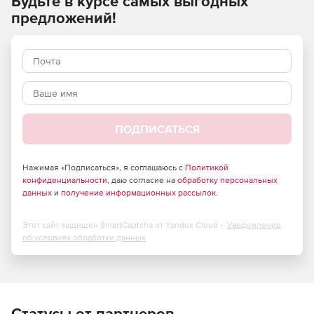
Будьте в курсе самых выгодных
коммуникацию между рядовыми сотрудниками и высшим
предложений!
топ-менеджментом.
Решение Fabbricadigitale Ethical Wall может быть
приобретено отдельно или в составе программного
комплекса MultiUx.
Основные характеристики Fabbricadigitale Ethical Wall:
ПОДПИСАТЬСЯ
Назначение правил на базе доменов, пользователей,
групп, организационных единиц.
Нажимая «Подписаться», я соглашаюсь с
Политикой
конфиденциальности
Раздельное управление мгновенными сообщениями и
, даю согласие на
обработку персональных
данных
и
получение информационных рассылок
.
мультимедийной коммуникацией (видео и голосовой).
Ведение журналов безопасности (административные
Этот сайт защищен SmartCaptcha от Yandex Cloud -
Уведомление
права).
об условиях обработки данных
Статусы от партнеров