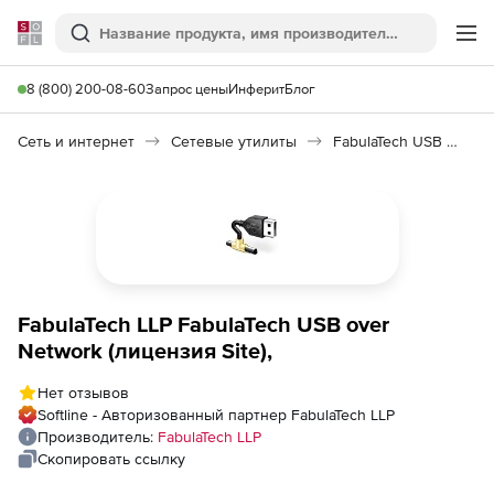
Softline
Поиск
Ме
8 (800) 200-08-60
Запрос цены
Инферит
Блог
Сеть и интернет
Сетевые утилиты
FabulaTech USB over Network
FabulaTech LLP FabulaTech USB over
Network (лицензия Site),
Нет отзывов
Softline - Авторизованный партнер FabulaTech LLP
Производитель:
FabulaTech LLP
Скопировать ссылку