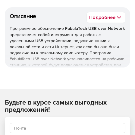
Описание
Подробнее
Программное обеспечение
FabulaTech USB over Network
представляет собой инструмент для работы с
удаленными USB-устройствами, подключенными к
локальной сети и сети Интернет, как если бы они были
подключены к локальному компьютеру. Программа
FabulaTech USB over Network устанавливается на рабочую
станцию, к которой будут подключаться устройства, при
этом использовать USB-носители могут одновременно
несколько пользователей (1 пользователь может
использовать одновременно только 1 отдельный USB-
носитель). Решение поддерживает неограниченное
количество подключений USB-устройств, автоматически
Будьте в курсе самых выгодных
создавая список USB-носителей по сети. Продукт
FabulaTech USB over Network работает под управлением
предложений!
Windows и Linux систем.