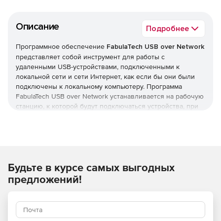
Описание
Подробнее
Программное обеспечение
FabulaTech USB over Network
представляет собой инструмент для работы с
удаленными USB-устройствами, подключенными к
локальной сети и сети Интернет, как если бы они были
подключены к локальному компьютеру. Программа
FabulaTech USB over Network устанавливается на рабочую
станцию, к которой будут подключаться устройства, при
этом использовать USB-носители могут одновременно
несколько пользователей (1 пользователь может
использовать одновременно только 1 отдельный USB-
носитель). Решение поддерживает неограниченное
количество подключений USB-устройств, автоматически
Будьте в курсе самых выгодных
создавая список USB-носителей по сети. Продукт
FabulaTech USB over Network работает под управлением
предложений!
Windows и Linux систем.