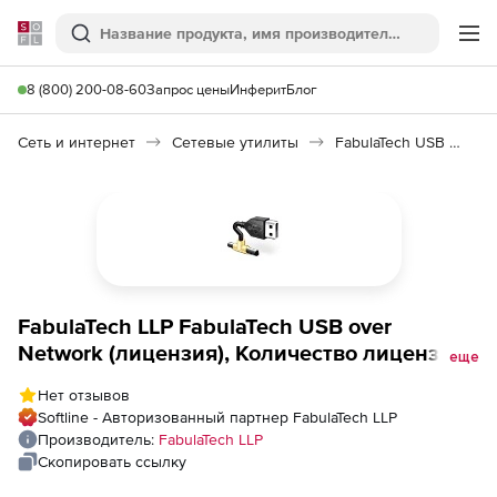
Softline
Поиск
Ме
8 (800) 200-08-60
Запрос цены
Инферит
Блог
Сеть и интернет
Сетевые утилиты
FabulaTech USB over Network
FabulaTech LLP FabulaTech USB over
Network (лицензия), Количество лицензий
еще
на 1 Usb-устройство
Нет отзывов
Softline - Авторизованный партнер FabulaTech LLP
Производитель:
FabulaTech LLP
Скопировать ссылку