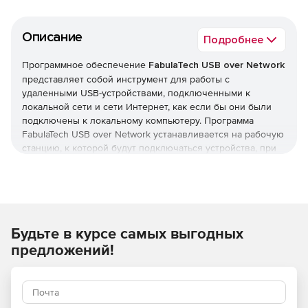
Описание
Подробнее
Программное обеспечение
FabulaTech USB over Network
представляет собой инструмент для работы с
удаленными USB-устройствами, подключенными к
локальной сети и сети Интернет, как если бы они были
подключены к локальному компьютеру. Программа
FabulaTech USB over Network устанавливается на рабочую
станцию, к которой будут подключаться устройства, при
этом использовать USB-носители могут одновременно
несколько пользователей (1 пользователь может
использовать одновременно только 1 отдельный USB-
носитель). Решение поддерживает неограниченное
количество подключений USB-устройств, автоматически
Будьте в курсе самых выгодных
создавая список USB-носителей по сети. Продукт
FabulaTech USB over Network работает под управлением
предложений!
Windows и Linux систем.