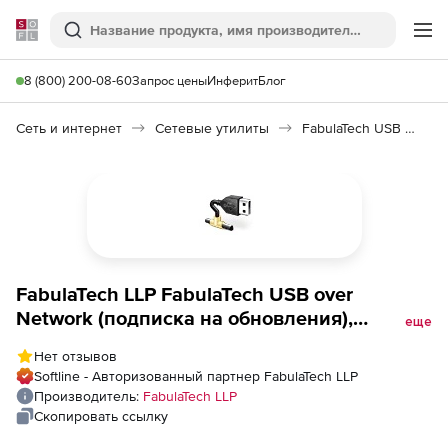
Softline
Поиск
Ме
8 (800) 200-08-60
Запрос цены
Инферит
Блог
Сеть и интернет
Сетевые утилиты
FabulaTech USB over Network
FabulaTech LLP FabulaTech USB over
Network (подписка на обновления),
еще
Количество лицензий на 1 Usb-устройство
Нет отзывов
Softline - Авторизованный партнер FabulaTech LLP
Производитель:
FabulaTech LLP
Скопировать ссылку