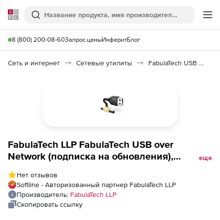
Softline
Поиск
Ме
8 (800) 200-08-60
Запрос цены
Инферит
Блог
Сеть и интернет
Сетевые утилиты
FabulaTech USB over Network
FabulaTech LLP FabulaTech USB over
Network (подписка на обновления),
еще
Количество лицензий на 64 Usb-
Нет отзывов
устройства
Softline - Авторизованный партнер FabulaTech LLP
Производитель:
FabulaTech LLP
Скопировать ссылку