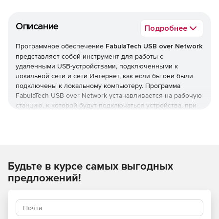
Описание
Подробнее
Программное обеспечение
FabulaTech USB over Network
представляет собой инструмент для работы с
удаленными USB-устройствами, подключенными к
локальной сети и сети Интернет, как если бы они были
подключены к локальному компьютеру. Программа
FabulaTech USB over Network устанавливается на рабочую
станцию, к которой будут подключаться устройства, при
этом использовать USB-носители могут одновременно
несколько пользователей (1 пользователь может
использовать одновременно только 1 отдельный USB-
носитель). Решение поддерживает неограниченное
количество подключений USB-устройств, автоматически
Будьте в курсе самых выгодных
создавая список USB-носителей по сети. Продукт
FabulaTech USB over Network работает под управлением
предложений!
Windows и Linux систем.