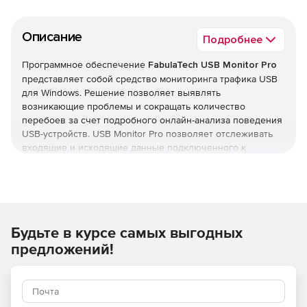
Описание
Подробнее
Программное обеспечение
FabulaTech USB Monitor Pro
представляет собой средство мониторинга трафика USB
для Windows. Решение позволяет выявлять
возникающие проблемы и сокращать количество
перебоев за счет подробного онлайн-анализа поведения
USB-устройств. USB Monitor Pro позволяет отслеживать
входящие и исходящие данные подключенного к
компьютеру USB-устройства. Мониторинг ведется в обоих
направлениях (от драйвера устройства к Host Controller
Driver и наоборот). USB Monitor Pro отслеживает всю
важную информацию и фиксирует (отображает) пакеты
URB и IRP подсистем PnP и PowerManagement. Формат
Будьте в курсе самых выгодных
отображения зафиксированных данных упорядочен так,
чтобы упростить понимание данных. Несмотря на
предложений!
хронологический порядок информации можно получить
более детальные сведения (например, структура URB-
пакета, hex-dump несущих данных пакетов) для любого
набора URB. Встроенный в USB Monitor Pro механизм