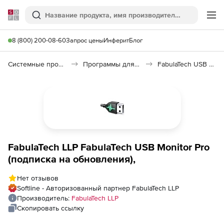
Softline
Поиск
Ме
8 (800) 200-08-60
Запрос цены
Инферит
Блог
Системные программы
Программы для диагностики системы
FabulaTech USB Monitor Pro
FabulaTech LLP FabulaTech USB Monitor Pro
(подписка на обновления),
Нет отзывов
Softline - Авторизованный партнер FabulaTech LLP
Производитель:
FabulaTech LLP
Скопировать ссылку