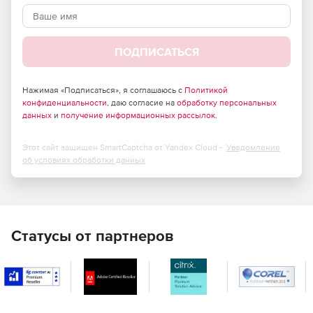
поиска позволяет быстро отыскать необходимую
информацию. Более того, механизм фильтрации
обеспечивает динамическое сокрытие лишних пакетов и
вывод только нужных данных. Программа USB Monitor Pro
ПОДПИСАТЬСЯ
необходима разработчику встроенного ПО и драйверов
для USB-устройств.
Нажимая «Подписаться», я соглашаюсь с
Политикой
конфиденциальности
, даю согласие на
обработку персональных
данных
и
получение информационных рассылок
.
Этот сайт защищен SmartCaptcha от Yandex Cloud -
Уведомление
об условиях обработки данных
Статусы от партнеров