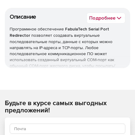
Описание
Подробнее
Программное обеспечение
FabulaTech Serial Port
Redirector
позволяет создавать виртуальные
последовательные порты, данные с которых можно
направлять на IP-адреса и TCP-порты. Любое
последовательное коммуникационное ПО может
использовать созданный виртуальный COM-порт как
обычный COM-порт жесткого диска, чтобы посылать/
получать последовательные данные с/на TCP-/IP-адрес и
порт. Решение Serial Port Redirector позволяет с помощью
локальной сети или Интернета подсоединять любые
приложения ПК прямо к задействованным сетевым
портам или другим программам по последовательным
Будьте в курсе самых выгодных
коммуникациям. Serial Port Redirector применяется для
последовательной передачи данных через локальную
предложений!
сетку или Интернет через протокол Telnet, а также
протокол соединений TCP. FabulaTech Serial Port Redirector
также использует протокол COM Port Control (RFC
2217)для организации доступа к любым устройствам,