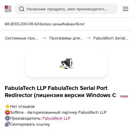
Softline
Поиск
Ме
8 (800) 200-08-60
Запрос цены
Инферит
Блог
Системные программы
Программы для виртуализации
FabulaTech Serial Port Redirector
FabulaTech LLP FabulaTech Serial Port
Redirector (лицензия версии Windows CE),
еще
Количество лицензий на 16 портов
Нет отзывов
Softline - Авторизованный партнер FabulaTech LLP
Производитель:
FabulaTech LLP
Скопировать ссылку