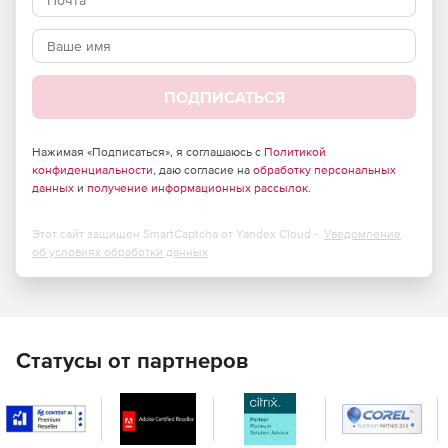
Аудиоустройство может использоваться в нескольких
удаленных сессиях.
Поддержка Windows Firewall.
ПОДПИСАТЬСЯ
Совместимость с Windows 7, Windows Vista, Windows
XP, Server 2003, Server 2008, Server 2008 R2.
Нажимая «Подписаться», я соглашаюсь с
Политикой
конфиденциальности
, даю согласие на
обработку персональных
данных
и
получение информационных рассылок
.
Этот сайт защищен SmartCaptcha от Yandex Cloud -
Уведомление
об условиях обработки данных
Статусы от партнеров