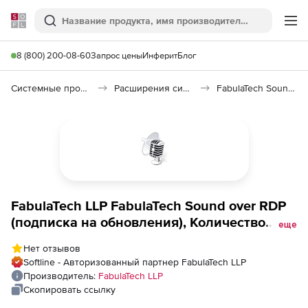
Softline
Поиск
Ме
8 (800) 200-08-60
Запрос цены
Инферит
Блог
Системные программы
Расширения системы
FabulaTech Sound over RDP
FabulaTech LLP FabulaTech Sound over RDP
(подписка на обновления), Количество
еще
лицензий на 20 пользователей
Нет отзывов
Softline - Авторизованный партнер FabulaTech LLP
Производитель:
FabulaTech LLP
Скопировать ссылку