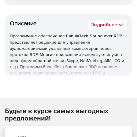
Описание
Подробнее
Программное обеспечение
FabulaTech Sound over RDP
представляет решение для управления
аудиоматериалами удаленных компьютеров через
протокол RDP. Многие приложения используют звуки в
виде форм обратной связи (Skype, NetMeeting, AIM, ICQ и
т. д.). Программа FabulaTech Sound over RDP позволяет
расширять функциональность протокола RDP и
осуществляет мгновенную передачу аудио в высоком
разрешении на локальную рабочую станцию во время
удаленной сессии Windows. FabulaTech Sound over RDP
поддерживает несколько каналов передачи звуков с
разных приложений, в том числе виртуальных,
Будьте в курсе самых выгодных
одновременно сокращая нагрузку на сетевой трафик.
Основные возможности:
предложений!
Поддержка Skype, Yahoo! Messenger, Google Talk и ICQ.