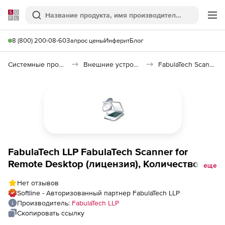
Softline
Поиск
Ме
8 (800) 200-08-60
Запрос цены
Инферит
Блог
Системные программы
Внешние устройства
FabulaTech Scanner for Remote Desktop
FabulaTech LLP FabulaTech Scanner for
Remote Desktop (лицензия), Количество
еще
лицензий на 1 пользователя
Нет отзывов
Softline - Авторизованный партнер FabulaTech LLP
Производитель:
FabulaTech LLP
Скопировать ссылку