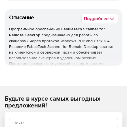
Описание
Подробнее
Программное обеспечение
FabulaTech Scanner for
Remote Desktop
предназначено для работы со
сканерами через протокол Windows RDP and Citrix ICA.
Решение FabulaTech Scanner for Remote Desktop состоит
из клиентской и серверной части и обеспечивает
использование сканеров в удаленном режиме.
Программа создает виртуальный сканер, и система
использует его как реально существующее
оборудование. Для работы решения необходимо
установить специальные драйверы на клиентскую часть.
Каждый сканер используется отдельно при удаленном
подключении, что исключает необходимость в поиске
Будьте в курсе самых выгодных
нужного устройства в представленном списке. FabulaTech
Scanner for Remote Desktop поддерживает работу с
предложений!
терминальными и виртуальными серверами. Программа
совместима с любым оборудованием и работает с
изображениями, полученными с цифровых или web-
камер. FabulaTech Scanner for Remote Desktop работает