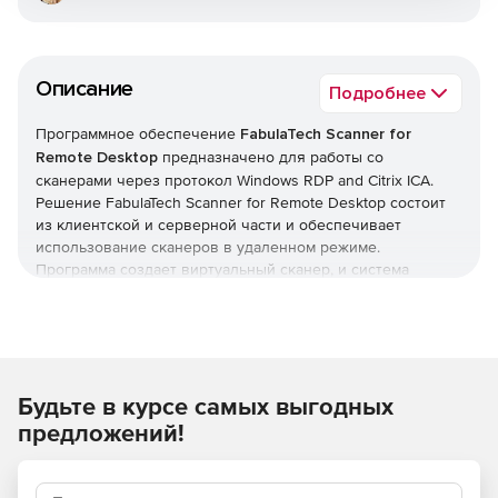
Описание
Подробнее
Программное обеспечение
FabulaTech Scanner for
Remote Desktop
предназначено для работы со
сканерами через протокол Windows RDP and Citrix ICA.
Решение FabulaTech Scanner for Remote Desktop состоит
из клиентской и серверной части и обеспечивает
использование сканеров в удаленном режиме.
Программа создает виртуальный сканер, и система
использует его как реально существующее
оборудование. Для работы решения необходимо
установить специальные драйверы на клиентскую часть.
Каждый сканер используется отдельно при удаленном
подключении, что исключает необходимость в поиске
Будьте в курсе самых выгодных
нужного устройства в представленном списке. FabulaTech
Scanner for Remote Desktop поддерживает работу с
предложений!
терминальными и виртуальными серверами. Программа
совместима с любым оборудованием и работает с
изображениями, полученными с цифровых или web-