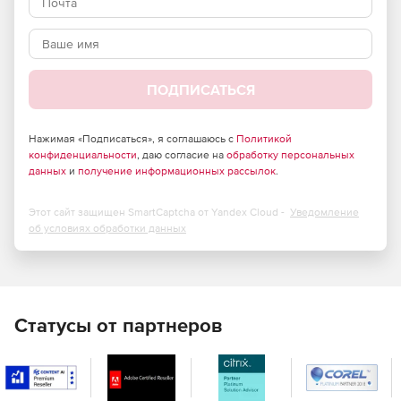
камер. FabulaTech Scanner for Remote Desktop работает
под управлением Windows 7, Windows Vista, Windows XP,
Server 2003, Server 2008, Server 2008 R2.
ПОДПИСАТЬСЯ
Нажимая «Подписаться», я соглашаюсь с
Политикой
конфиденциальности
, даю согласие на
обработку персональных
данных
и
получение информационных рассылок
.
Этот сайт защищен SmartCaptcha от Yandex Cloud -
Уведомление
об условиях обработки данных
Статусы от партнеров