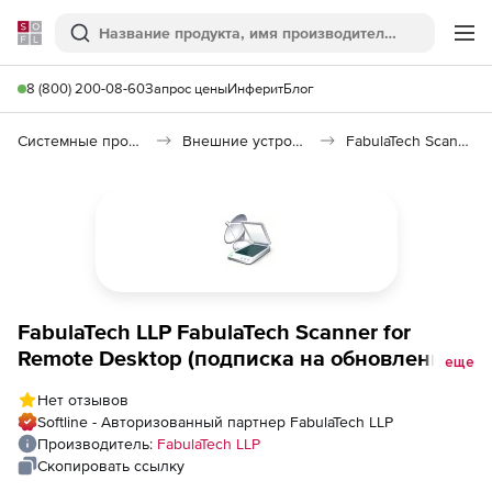
Softline
Поиск
Ме
8 (800) 200-08-60
Запрос цены
Инферит
Блог
Системные программы
Внешние устройства
FabulaTech Scanner for Remote Desktop
FabulaTech LLP FabulaTech Scanner for
Remote Desktop (подписка на обновления),
еще
Количество лицензий на 5 пользователей
Нет отзывов
Softline - Авторизованный партнер FabulaTech LLP
Производитель:
FabulaTech LLP
Скопировать ссылку