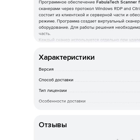
Программное обеспечение
FabulaTech Scanner 
сканерами через протокол Windows RDP and Citri
состоит из клиентской и серверной части и обе
режиме. Программа создает виртуальный сканер,
оборудование. Для работы решения необходимо
часть.
Каждый сканер используется отдельно при удал
поиске нужного устройства в представленном спи
поддерживает работу с терминальными и вирту
Характеристики
оборудованием и работает с изображениями, по
Scanner for Remote Desktop работает под управле
Версия
2003, Server 2008, Server 2008 R2.
Способ доставки
Тип лицензии
Особенности доставки
Артикул
Отзывы