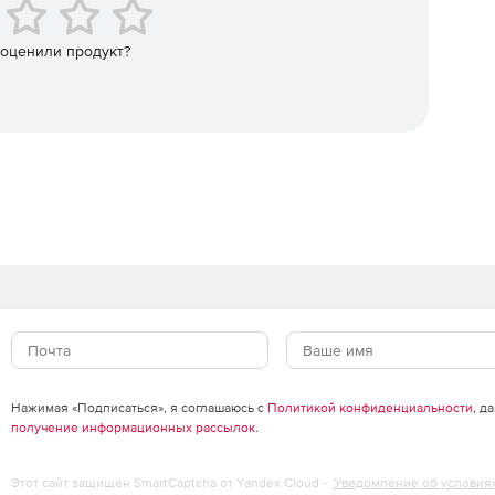
 оценили продукт?
Нажимая «Подписаться», я соглашаюсь с
Политикой конфиденциальности
, д
получение информационных рассылок
.
Этот сайт защищен SmartCaptcha от Yandex Cloud -
Уведомление об условия