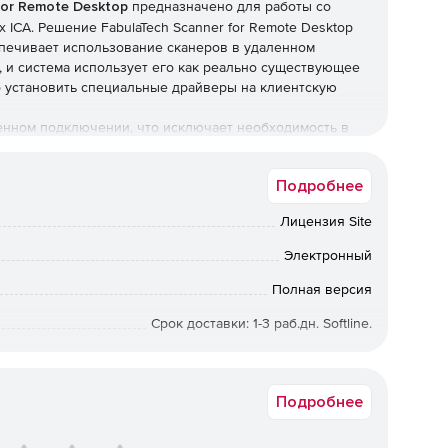
for Remote Desktop
предназначено для работы со
x ICA. Решение FabulaTech Scanner for Remote Desktop
спечивает использование сканеров в удаленном
 и система использует его как реально существующее
 установить специальные драйверы на клиентскую
енном подключении, что исключает необходимость в
ске. FabulaTech Scanner for Remote Desktop
альными серверами. Программа совместима с любым
Подробнее
лученными с цифровых или web-камер. FabulaTech
нием Windows 7, Windows Vista, Windows XP, Server
Лицензия Site
Электронный
Полная версия
Срок доставки: 1-3 раб.дн. Softline.
300439882
Подробнее