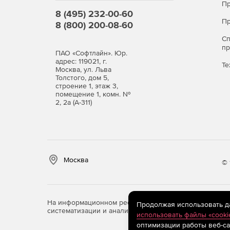
Пр
8 (495) 232-00-60
Пр
8 (800) 200-08-60
С
п
ПАО «Софтлайн». Юр.
адрес: 119021, г.
Те
Москва, ул. Льва
Толстого, дом 5,
строение 1, этаж 3,
помещение 1, комн. №
2, 2а (А-311)
Москва
© 
На информационном ресурсе store.softline.ru примен
Продолжая использовать дан
систематизации и анализа сведений, относящихся к 
использовать файлы «cooki
оптимизации работы веб-са