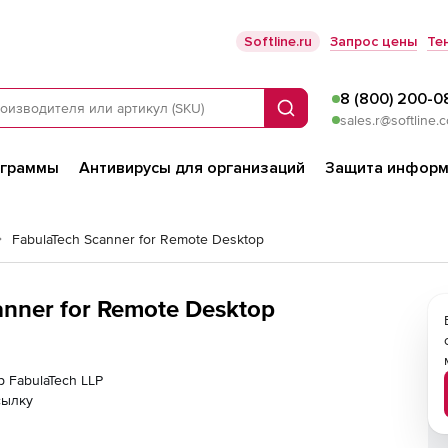
Softline.ru
Запрос цены
Те
8 (800) 200-0
Поиск
sales.r@softline.
ограммы
Антивирусы для организаций
Защита информ
FabulaTech Scanner for Remote Desktop
anner for Remote Desktop
р FabulaTech LLP
сылку