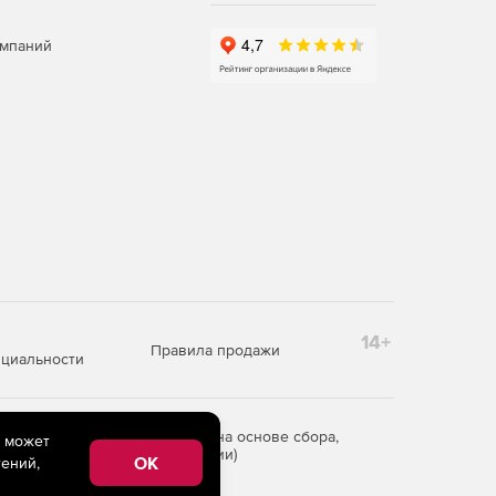
омпаний
14+
Правила продажи
циальности
редоставления информации на основе сбора,
e может
рритории Российской Федерации)
OK
ений,