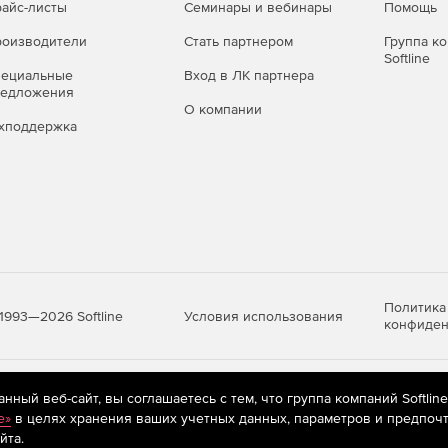
айс-листы
Семинары и вебинары
Помощь
оизводители
Стать партнером
Группа к
Softline
пециальные
Вход в ЛК партнера
редложения
О компании
хподдержка
Политика
Условия использования
1993—2026 Softline
конфиден
яются
рекомендательные технологии
(информационные технологии п
ный веб-сайт, вы соглашаетесь с тем, что группа компаний Softlin
предпочтениям пользователей сети «Интернет», находящихся на те
e»
в целях хранения ваших учетных данных, параметров и предпочт
йта.