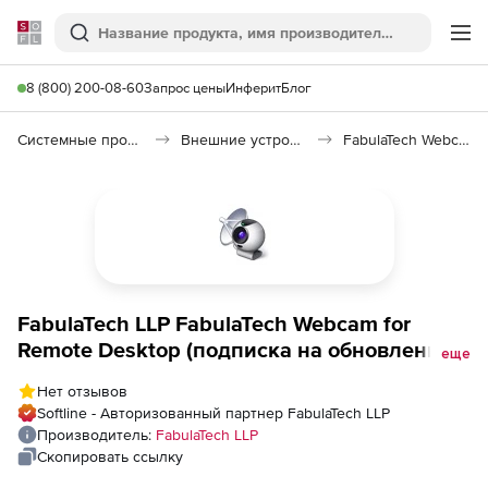
Softline
Поиск
Ме
8 (800) 200-08-60
Запрос цены
Инферит
Блог
Системные программы
Внешние устройства
FabulaTech Webcam for Remote Desktop
FabulaTech LLP FabulaTech Webcam for
Remote Desktop (подписка на обновления),
еще
Количество лицензий на 10 пользователей
Нет отзывов
Softline - Авторизованный партнер FabulaTech LLP
Производитель:
FabulaTech LLP
Скопировать ссылку