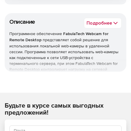
Описание
Подробнее
Программное обеспечение
FabulaTech Webcam for
Remote Desktop
представляет собой решение для
использования локальной web-камеры в удаленной
сессии. Программа позволяет использовать web-камеры
как подключенные к сети USB-устройства с
терминального сервера, при этом FabulaTech Webcam for
Remote Desktop контролирует нагрузку на сетевой
трафик благодаря использованию специального канала
передачи данных.
Решение FabulaTech Webcam for Remote Desktop
поддерживает протоколы RDP и Citrix ICA, позволяя
использовать web-камеры в виртуальной среде. При этом
Будьте в курсе самых выгодных
использовать web-камеру может только пользователь,
который делает запрос на устройство. FabulaTech Webcam
предложений!
for Remote Desktop работает без установки специальных
драйверов. Пользователь должен зарегистрировать на
удаленную сессию, и программа FabulaTech Webcam for