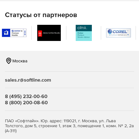
пользователей в Radmin может быть использована
либо система безопасности Windows с поддержкой
Статусы от партнеров
активных директорий (Active Directory) и протокола
Kerberos, либо собственная система безопасности
Radmin с индивидуальными правами доступа для
каждого пользователя и защищенной
аутентификацией по логину и паролю. Дополнительно
таблицы IP-фильтрации позволяют разрешить доступ
только для определенных хостов и подсетей.
Москва
Удаленное управление на аппаратном уровне с
поддержкой технологии Intel AMT
sales.r@softline.com
Благодаря поддержке технологии AMT (Active
Management Technology) Radmin позволяет включать,
выключать и перезагружать удаленный компьютер. С
8 (495) 232-00-60
помощью программы пользователи могут получить
8 (800) 200-08-60
доступ к текстовому режиму и BIOS удаленного ПК.
Кроме того, в новой версии Radmin реализована
возможность загрузки удаленного компьютера с
ПАО «Софтлайн». Юр. адрес: 119021, г. Москва, ул. Льва
локального CD/Floppy или файла образа диска.
Толстого, дом 5, строение 1, этаж 3, помещение 1, комн. № 2, 2а
(А-311)
Текстовый и голосовой чаты