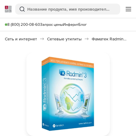
Softline
Поиск
Ме
8 (800) 200-08-60
Запрос цены
Инферит
Блог
Сеть и интернет
Сетевые утилиты
Фаматек Radmin 3.5