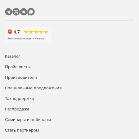
Текстовый чат, голосовой чат и функция отправки
одиночного сообщения позволяют удаленно
общаться с сотрудниками.
Безопасный обмен файлами
Radmin позволяет копировать файлы с одного
компьютера на другой. Интерфейс режима обмена
файлами аналогичен интерфейсу проводника
Windows, знакомому всем пользователям, что
Каталог
существенно упрощает освоение программы. В
случае сбоя сети можно продолжить передачу файла
Прайс-листы
с момента сбоя, а не с самого начала.
Производители
Поддержка нескольких одновременных соединений
Специальные предложения
Radmin поддерживает несколько одновременных
подключений к экрану удаленного ПК: можно
Техподдержка
управлять несколькими компьютерами, просматривать
Распродажа
экраны удаленно и т. д.
Семинары и вебинары
Стать партнером