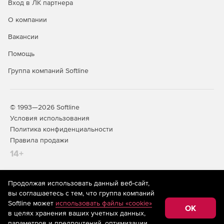
Вход в ЛК партнера
О компании
Вакансии
Помощь
Группа компаний Softline
© 1993—2026 Softline
Условия использования
Политика конфиденциальности
Правила продажи
14+
Продолжая использовать данный веб-сайт,
На информационном ресурсе store.softline.ru применяются
вы соглашаетесь с тем, что группа компаний
рекомендательные технологии
(информационные технологии
Softline может
использовать файлы «cookie»
предоставления информации на основе сбора,
OK
в целях хранения ваших учетных данных,
систематизации и анализа сведений, относящихся к
предпочтениям пользователей сети «Интернет»,
параметров и предпочтений, оптимизации