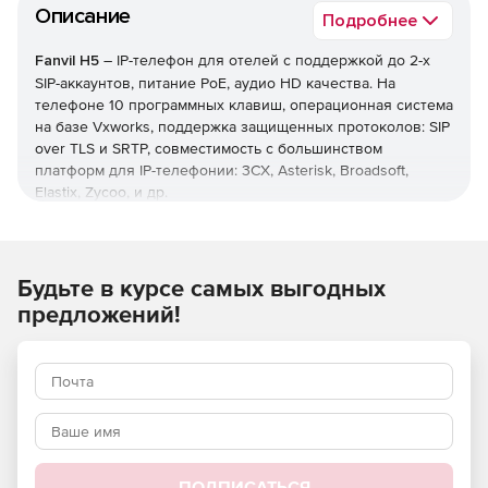
Описание
Подробнее
Fanvil H5
– IP-телефон для отелей с поддержкой до 2-х
SIP-аккаунтов, питание PoE, аудио HD качества. На
телефоне 10 программных клавиш, операционная система
на базе Vxworks, поддержка защищенных протоколов: SIP
over TLS и SRTP, совместимость с большинством
платформ для IP-телефонии: 3CX, Asterisk, Broadsoft,
Elastix, Zycoo, и др.
Лицевая панель может изменяться в соответствии с
требованиями отеля. Имеет три режима работы:
телефонная трубка/спикерфон/гарнитура. Соответствует
Будьте в курсе самых выгодных
международным стандартам CE/FCC. IP-телефон Fanvil H5
предложений!
может быть установлен на стол или смонтирован на
стену.
ПОДПИСАТЬСЯ