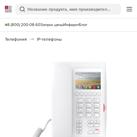
Softline
Поиск
Ме
8 (800) 200-08-60
Запрос цены
Инферит
Блог
Телефония
IP-телефоны