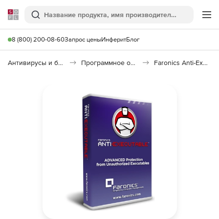
Softline
Поиск
Ме
8 (800) 200-08-60
Запрос цены
Инферит
Блог
Антивирусы и безопасность
Программное обеспечение для контроля доступа
Faronics Anti-Executable