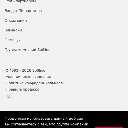
Стать партнером
Вход в ЛК партнера
Запрет на удаление или переименование любых
типов файлов.
О компании
Совместимость:
Вакансии
Помощь
Anti-Executable поддерживает работу с основными
антивирусами и антишпионскими приложениями.
Группа компаний Softline
Совместимость с Active Directory и Group Policies.
Поддержка быстрого переключения пользователей.
© 1993—2026 Softline
Условия использования
Автоматическое распознавание специализированных
Политика конфиденциальности
приложений (например, антивирусов) и разрешение
Правила продажи
на их запуск.
14+
Anti-Executable позволяет создавать подпапки в
локальных папках.
На информационном ресурсе store.softline.ru применяются
Продолжая использовать данный веб-сайт,
Разрешение на создание подпапок в сетевых путях.
рекомендательные технологии
(информационные технологии
вы соглашаетесь с тем, что группа компаний
предоставления информации на основе сбора,