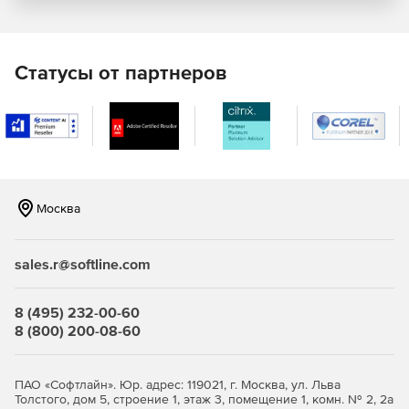
Клавиатурные шпионы, вирусы, черви, трояны и т.д. могут
нанести серьезный вред компьютеру, подвергают
опасности конфиденциальные данные и препятствуют
Статусы от партнеров
продуктивной работе. Anti-Executable защищает рабочие
станции от этих угроз, блокируя всякую попытку
неавторизованной инсталляции программного
обеспечения.
Предотвращение использования нелицензионных
программ
Москва
Anti-Executable обеспечивает полную легальность
программного обеспечения, установленного на
sales.r@softline.com
компьютере. Пиратские программы просто невозможно
инсталлировать в компьютер, на котором запущено
приложение Anti-Executable – это попросту запрещено.
8 (495) 232-00-60
Таким образом, Anti-Executable позволяет добиться
8 (800) 200-08-60
полного соответствия нормативно-правовым
требованиям, внутренним политикам безопасности и
регулирующим правилам.
ПАО «Софтлайн». Юр. адрес: 119021, г. Москва, ул. Льва
Толстого, дом 5, строение 1, этаж 3, помещение 1, комн. № 2, 2а