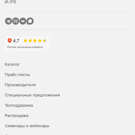
(А-311)
Ключевые характеристики
Функция «Белые списки»:
Автоматическое создание белого списка программ
рабочей станции.
Белые списки можно импортировать, экспортировать,
просматривать и редактировать.
Поддержка большого количества белых списков.
Каталог
Прайс-листы
Централизованное применение белых списков для
нескольких рабочих станций.
Производители
Функция «Белая папка» позволяет подключать CD-
Специальные предложения
ROM, USB-накопители или сетевые диски.
Техподдержка
Не надо обновлять файлы описаний.
Распродажа
Ведение журнала событий обо всех попытках
Семинары и вебинары
неавторизованной инсталляции программного
обеспечения.