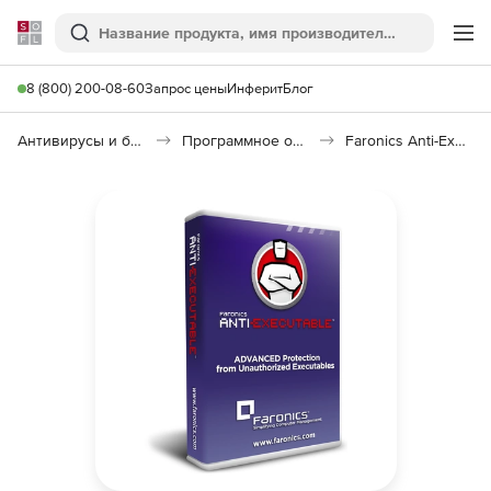
Softline
Поиск
Ме
8 (800) 200-08-60
Запрос цены
Инферит
Блог
Антивирусы и безопасность
Программное обеспечение для контроля доступа
Faronics Anti-Executable