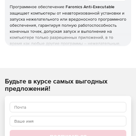
Программное обеспечение
Faronics Anti-Executable
защищает компьютеры от неавторизованной установки и
запуска нежелательного или вредоносного программного
обеспечения, гарантируя полную работоспособность
конечных точек, допуская запуск и выполнение на
компьютере только разрешенных приложений, в то
время как любые другие программы – нежелательные,
нелицензированные или попросту ненужные –
полностью блокируются.
Faronics Anti-Executable гарантирует полную поддержку
политик безопасности, нормативных требований, а так же
Будьте в курсе самых выгодных
согласованность с реестром программного обеспечения
предприятия или организации.
предложений!
Блокирование ненужных программ и приложений
Нежелательные приложения – игры, клиенты обмена
мгновенными сообщениями, и одноранговые
приложения для обмена файлами – зачастую являются
отвлекающим фактором, мешающим продуктивной работе
и отвлекающим внимание. Anti-Executable предлагает