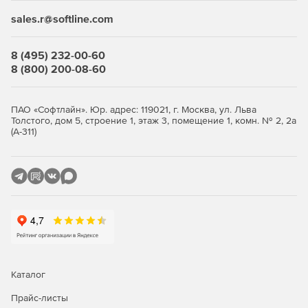
программного обеспечения, установленного на
sales.r@softline.com
компьютере. Пиратские программы просто невозможно
инсталлировать в компьютер, на котором запущено
приложение Anti-Executable – это попросту запрещено.
8 (495) 232-00-60
Таким образом, Anti-Executable позволяет добиться
8 (800) 200-08-60
полного соответствия нормативно-правовым
требованиям, внутренним политикам безопасности и
регулирующим правилам.
ПАО «Софтлайн». Юр. адрес: 119021, г. Москва, ул. Льва
Толстого, дом 5, строение 1, этаж 3, помещение 1, комн. № 2, 2а
(А-311)
Ключевые характеристики
Функция «Белые списки»:
Автоматическое создание белого списка программ
рабочей станции.
Белые списки можно импортировать, экспортировать,
просматривать и редактировать.
Поддержка большого количества белых списков.
Каталог
Прайс-листы
Централизованное применение белых списков для