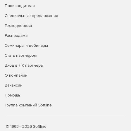
нескольких рабочих станций.
Производители
Функция «Белая папка» позволяет подключать CD-
Специальные предложения
ROM, USB-накопители или сетевые диски.
Техподдержка
Не надо обновлять файлы описаний.
Распродажа
Ведение журнала событий обо всех попытках
Семинары и вебинары
неавторизованной инсталляции программного
обеспечения.
Стать партнером
Вход в ЛК партнера
Запрет на удаление или переименование любых
типов файлов.
О компании
Совместимость:
Вакансии
Помощь
Anti-Executable поддерживает работу с основными
антивирусами и антишпионскими приложениями.
Группа компаний Softline
Совместимость с Active Directory и Group Policies.
Поддержка быстрого переключения пользователей.
© 1993—2026 Softline