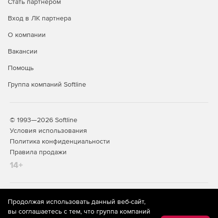
Стать партнером
Вход в ЛК партнера
Запрет на удаление или переименование любых
типов файлов.
О компании
Совместимость:
Вакансии
Помощь
Anti-Executable поддерживает работу с основными
антивирусами и антишпионскими приложениями.
Группа компаний Softline
Совместимость с Active Directory и Group Policies.
Поддержка быстрого переключения пользователей.
© 1993—2026 Softline
Условия использования
Автоматическое распознавание специализированных
Политика конфиденциальности
приложений (например, антивирусов) и разрешение
Правила продажи
на их запуск.
14+
Anti-Executable позволяет создавать подпапки в
локальных папках.
На информационном ресурсе store.softline.ru применяются
Продолжая использовать данный веб-сайт,
Разрешение на создание подпапок в сетевых путях.
рекомендательные технологии
(информационные технологии
вы соглашаетесь с тем, что группа компаний
предоставления информации на основе сбора,