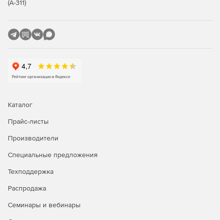
(А-311)
Ключевые характеристики
Функция «Белые списки»:
Автоматическое создание белого списка программ
рабочей станции.
Белые списки можно импортировать, экспортировать,
просматривать и редактировать.
Поддержка большого количества белых списков.
Каталог
Прайс-листы
Централизованное применение белых списков для
нескольких рабочих станций.
Производители
Функция «Белая папка» позволяет подключать CD-
Специальные предложения
ROM, USB-накопители или сетевые диски.
Техподдержка
Не надо обновлять файлы описаний.
Распродажа
Ведение журнала событий обо всех попытках
Семинары и вебинары
неавторизованной инсталляции программного
обеспечения.