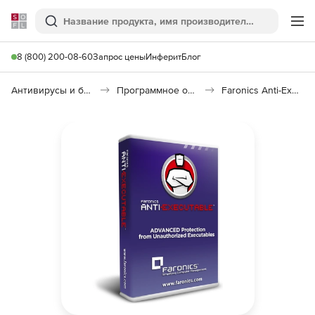
Softline
Поиск
Ме
8 (800) 200-08-60
Запрос цены
Инферит
Блог
Антивирусы и безопасность
Программное обеспечение для контроля доступа
Faronics Anti-Executable