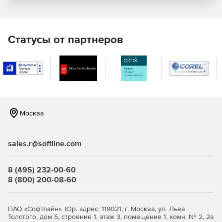
Клавиатурные шпионы, вирусы, черви, трояны и т.д. могут
нанести серьезный вред компьютеру, подвергают
опасности конфиденциальные данные и препятствуют
Статусы от партнеров
продуктивной работе. Anti-Executable защищает рабочие
станции от этих угроз, блокируя всякую попытку
неавторизованной инсталляции программного
обеспечения.
Предотвращение использования нелицензионных
программ
Москва
Anti-Executable обеспечивает полную легальность
программного обеспечения, установленного на
sales.r@softline.com
компьютере. Пиратские программы просто невозможно
инсталлировать в компьютер, на котором запущено
приложение Anti-Executable – это попросту запрещено.
8 (495) 232-00-60
Таким образом, Anti-Executable позволяет добиться
8 (800) 200-08-60
полного соответствия нормативно-правовым
требованиям, внутренним политикам безопасности и
регулирующим правилам.
ПАО «Софтлайн». Юр. адрес: 119021, г. Москва, ул. Льва
Толстого, дом 5, строение 1, этаж 3, помещение 1, комн. № 2, 2а