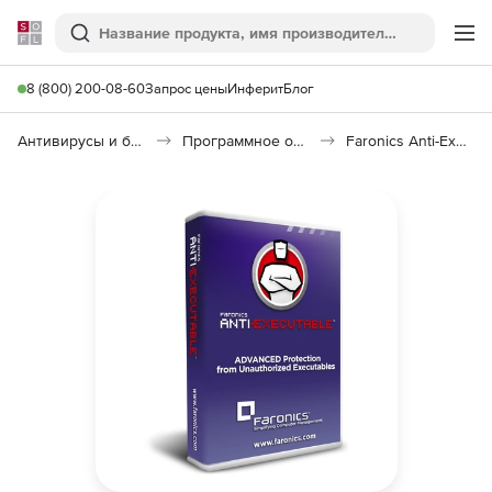
Softline
Поиск
Ме
8 (800) 200-08-60
Запрос цены
Инферит
Блог
Антивирусы и безопасность
Программное обеспечение для контроля доступа
Faronics Anti-Executable