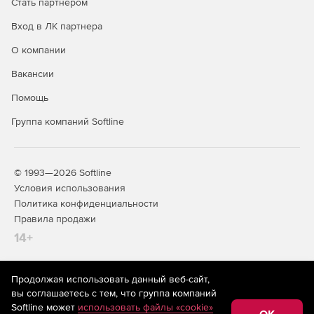
Стать партнером
Вход в ЛК партнера
Запрет на удаление или переименование любых
типов файлов.
О компании
Совместимость:
Вакансии
Помощь
Anti-Executable поддерживает работу с основными
антивирусами и антишпионскими приложениями.
Группа компаний Softline
Совместимость с Active Directory и Group Policies.
Поддержка быстрого переключения пользователей.
© 1993—2026 Softline
Условия использования
Автоматическое распознавание специализированных
Политика конфиденциальности
приложений (например, антивирусов) и разрешение
Правила продажи
на их запуск.
14+
Anti-Executable позволяет создавать подпапки в
локальных папках.
Продолжая использовать данный веб-сайт,
На информационном ресурсе store.softline.ru применяются
вы соглашаетесь с тем, что группа компаний
Разрешение на создание подпапок в сетевых путях.
рекомендательные технологии
(информационные технологии
Softline может
использовать файлы «cookie»
предоставления информации на основе сбора,