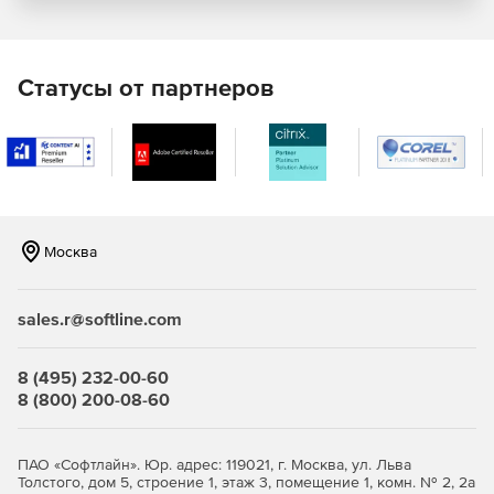
Клавиатурные шпионы, вирусы, черви, трояны и т.д. могут
нанести серьезный вред компьютеру, подвергают
опасности конфиденциальные данные и препятствуют
Статусы от партнеров
продуктивной работе. Anti-Executable защищает рабочие
станции от этих угроз, блокируя всякую попытку
неавторизованной инсталляции программного
обеспечения.
Предотвращение использования нелицензионных
программ
Москва
Anti-Executable обеспечивает полную легальность
программного обеспечения, установленного на
sales.r@softline.com
компьютере. Пиратские программы просто невозможно
инсталлировать в компьютер, на котором запущено
приложение Anti-Executable – это попросту запрещено.
8 (495) 232-00-60
Таким образом, Anti-Executable позволяет добиться
8 (800) 200-08-60
полного соответствия нормативно-правовым
требованиям, внутренним политикам безопасности и
регулирующим правилам.
ПАО «Софтлайн». Юр. адрес: 119021, г. Москва, ул. Льва
Толстого, дом 5, строение 1, этаж 3, помещение 1, комн. № 2, 2а