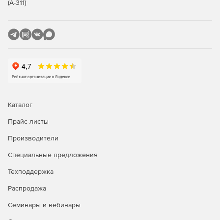
(А-311)
Ключевые характеристики
Функция «Белые списки»:
Автоматическое создание белого списка программ
рабочей станции.
Белые списки можно импортировать, экспортировать,
просматривать и редактировать.
Поддержка большого количества белых списков.
Каталог
Прайс-листы
Централизованное применение белых списков для
нескольких рабочих станций.
Производители
Функция «Белая папка» позволяет подключать CD-
Специальные предложения
ROM, USB-накопители или сетевые диски.
Техподдержка
Не надо обновлять файлы описаний.
Распродажа
Ведение журнала событий обо всех попытках
Семинары и вебинары
неавторизованной инсталляции программного
обеспечения.