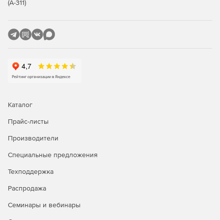
(А-311)
Ключевые характеристики
Функция «Белые списки»:
Автоматическое создание белого списка программ
рабочей станции.
Белые списки можно импортировать, экспортировать,
просматривать и редактировать.
Поддержка большого количества белых списков.
Каталог
Прайс-листы
Централизованное применение белых списков для
нескольких рабочих станций.
Производители
Функция «Белая папка» позволяет подключать CD-
Специальные предложения
ROM, USB-накопители или сетевые диски.
Техподдержка
Не надо обновлять файлы описаний.
Распродажа
Ведение журнала событий обо всех попытках
Семинары и вебинары
неавторизованной инсталляции программного
обеспечения.