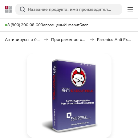
Softline
Поиск
Ме
8 (800) 200-08-60
Запрос цены
Инферит
Блог
Антивирусы и безопасность
Программное обеспечение для контроля доступа
Faronics Anti-Executable