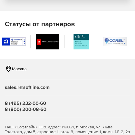
Клавиатурные шпионы, вирусы, черви, трояны и т.д. могут
нанести серьезный вред компьютеру, подвергают
опасности конфиденциальные данные и препятствуют
Статусы от партнеров
продуктивной работе. Anti-Executable защищает рабочие
станции от этих угроз, блокируя всякую попытку
неавторизованной инсталляции программного
обеспечения.
Предотвращение использования нелицензионных
программ
Москва
Anti-Executable обеспечивает полную легальность
программного обеспечения, установленного на
sales.r@softline.com
компьютере. Пиратские программы просто невозможно
инсталлировать в компьютер, на котором запущено
приложение Anti-Executable – это попросту запрещено.
8 (495) 232-00-60
Таким образом, Anti-Executable позволяет добиться
8 (800) 200-08-60
полного соответствия нормативно-правовым
требованиям, внутренним политикам безопасности и
регулирующим правилам.
ПАО «Софтлайн». Юр. адрес: 119021, г. Москва, ул. Льва
Толстого, дом 5, строение 1, этаж 3, помещение 1, комн. № 2, 2а