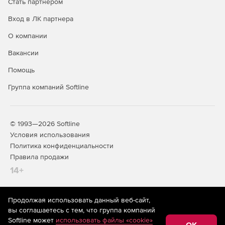
Стать партнером
Вход в ЛК партнера
Запрет на удаление или переименование любых
типов файлов.
О компании
Совместимость:
Вакансии
Помощь
Anti-Executable поддерживает работу с основными
антивирусами и антишпионскими приложениями.
Группа компаний Softline
Совместимость с Active Directory и Group Policies.
Поддержка быстрого переключения пользователей.
© 1993—2026 Softline
Условия использования
Автоматическое распознавание специализированных
Политика конфиденциальности
приложений (например, антивирусов) и разрешение
Правила продажи
на их запуск.
14+
Anti-Executable позволяет создавать подпапки в
локальных папках.
Продолжая использовать данный веб-сайт,
На информационном ресурсе store.softline.ru применяются
вы соглашаетесь с тем, что группа компаний
Разрешение на создание подпапок в сетевых путях.
рекомендательные технологии
(информационные технологии
Softline может
использовать файлы «cookie»
предоставления информации на основе сбора,