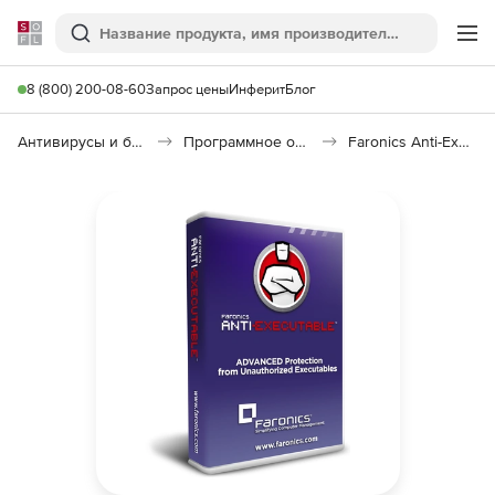
Softline
Поиск
Ме
8 (800) 200-08-60
Запрос цены
Инферит
Блог
Антивирусы и безопасность
Программное обеспечение для контроля доступа
Faronics Anti-Executable