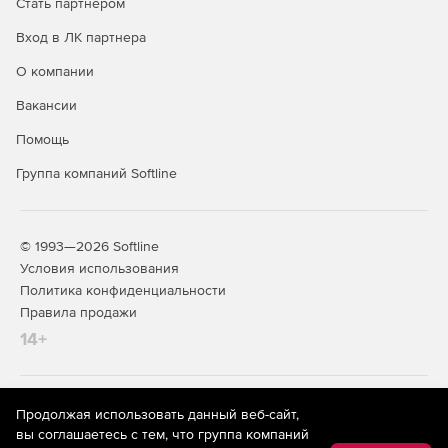
Стать партнером
Вход в ЛК партнера
Запрет на удаление или переименование любых
типов файлов.
О компании
Совместимость:
Вакансии
Помощь
Anti-Executable поддерживает работу с основными
антивирусами и антишпионскими приложениями.
Группа компаний Softline
Совместимость с Active Directory и Group Policies.
Поддержка быстрого переключения пользователей.
© 1993—2026 Softline
Условия использования
Автоматическое распознавание специализированных
Политика конфиденциальности
приложений (например, антивирусов) и разрешение
Правила продажи
на их запуск.
14+
Anti-Executable позволяет создавать подпапки в
локальных папках.
На информационном ресурсе store.softline.ru применяются
Продолжая использовать данный веб-сайт,
Разрешение на создание подпапок в сетевых путях.
рекомендательные технологии
(информационные технологии
вы соглашаетесь с тем, что группа компаний
предоставления информации на основе сбора,