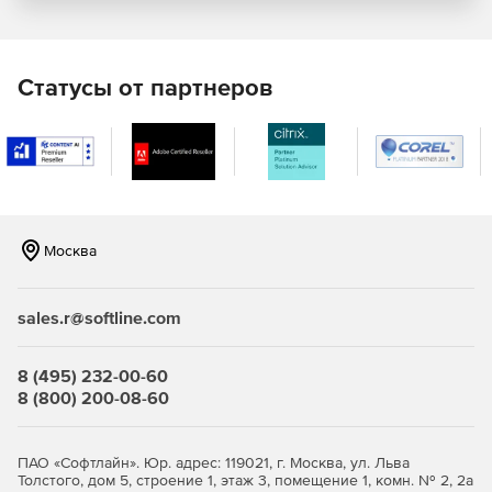
Клавиатурные шпионы, вирусы, черви, трояны и т.д. могут
нанести серьезный вред компьютеру, подвергают
опасности конфиденциальные данные и препятствуют
Статусы от партнеров
продуктивной работе. Anti-Executable защищает рабочие
станции от этих угроз, блокируя всякую попытку
неавторизованной инсталляции программного
обеспечения.
Предотвращение использования нелицензионных
программ
Москва
Anti-Executable обеспечивает полную легальность
программного обеспечения, установленного на
sales.r@softline.com
компьютере. Пиратские программы просто невозможно
инсталлировать в компьютер, на котором запущено
приложение Anti-Executable – это попросту запрещено.
8 (495) 232-00-60
Таким образом, Anti-Executable позволяет добиться
8 (800) 200-08-60
полного соответствия нормативно-правовым
требованиям, внутренним политикам безопасности и
регулирующим правилам.
ПАО «Софтлайн». Юр. адрес: 119021, г. Москва, ул. Льва
Толстого, дом 5, строение 1, этаж 3, помещение 1, комн. № 2, 2а