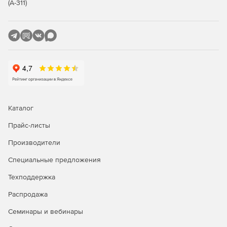
(А-311)
Ключевые характеристики
Функция «Белые списки»:
Автоматическое создание белого списка программ
рабочей станции.
Белые списки можно импортировать, экспортировать,
просматривать и редактировать.
Поддержка большого количества белых списков.
Каталог
Прайс-листы
Централизованное применение белых списков для
нескольких рабочих станций.
Производители
Функция «Белая папка» позволяет подключать CD-
Специальные предложения
ROM, USB-накопители или сетевые диски.
Техподдержка
Не надо обновлять файлы описаний.
Распродажа
Ведение журнала событий обо всех попытках
Семинары и вебинары
неавторизованной инсталляции программного
обеспечения.