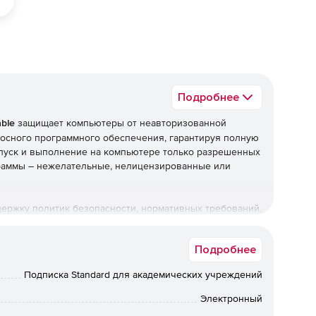
Подробнее
able
защищает компьютеры от неавторизованной
носного программного обеспечения, гарантируя полную
апуск и выполнение на компьютере только разрешенных
граммы – нежелательные, нелицензированные или
ддержку политик безопасности, нормативных требований,
ого обеспечения предприятия или организации.
Подробнее
ий
Подписка Standard для академических учреждений
бмена мгновенными сообщениями, и одноранговые
вляются отвлекающим фактором, мешающим
Электронный
nti-Executable предлагает возможность создания