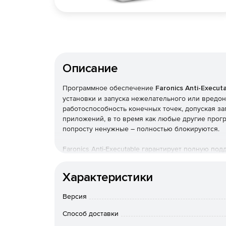
Описание
Программное обеспечение
Faronics Anti-Execut
установки и запуска нежелательного или вредо
работоспособность конечных точек, допуская з
приложений, в то время как любые другие про
попросту ненужные – полностью блокируются.
Faronics Anti-Executable гарантирует полную по
а так же согласованность с реестром программн
Характеристики
Блокирование ненужных программ и приложен
Версия
Нежелательные приложения – игры, клиенты о
приложения для обмена файлами – зачастую я
Способ доставки
продуктивной работе и отвлекающим внимание. A