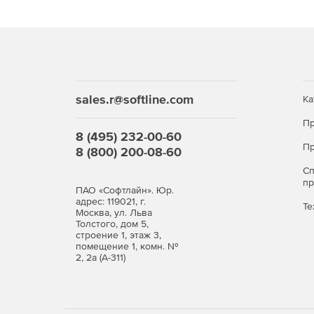
Совместимость с Active Directory и Group Polic
Поддержка быстрого переключения пользов
Автоматическое распознавание специализир
разрешение на их запуск.
sales.r@softline.com
Ка
Anti-Executable позволяет создавать подпапк
Пр
8 (495) 232-00-60
Разрешение на создание подпапок в сетевых
Пр
8 (800) 200-08-60
С
Расширенные функции защиты и контроля:
п
ПАО «Софтлайн». Юр.
адрес: 119021, г.
Те
Функция скрытой инсталляции для быстрого 
Москва, ул. Льва
Толстого, дом 5,
строение 1, этаж 3,
Надежная защита с помощью паролей.
помещение 1, комн. №
2, 2а (А-311)
Возможность включать и выключать Anti-Exe
Возможность использовать два различных у