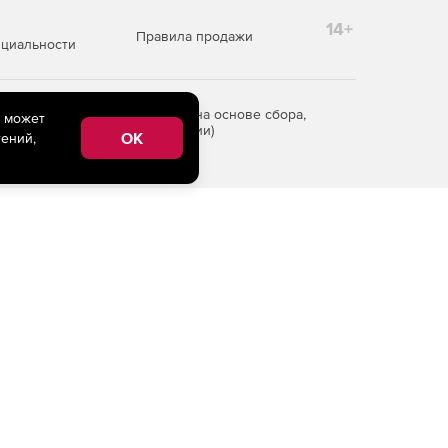
14+
Правила продажи
циальности
редоставления информации на основе сбора,
e может
рритории Российской Федерации)
OK
ений,