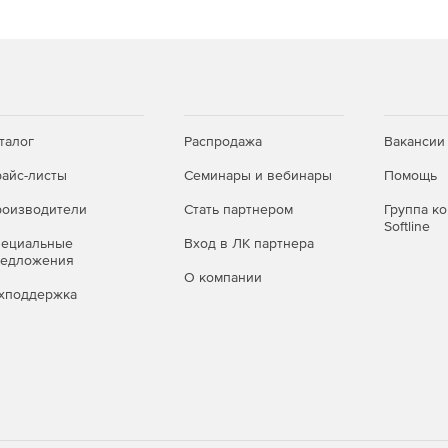
ies.
ателей.
ованных приложений (например, антивирусов) и
талог
Распродажа
Вакансии
и в локальных папках.
айс-листы
Семинары и вебинары
Помощь
 путях.
оизводители
Стать партнером
Группа к
Softline
пециальные
Вход в ЛК партнера
редложения
О компании
хподдержка
развертывания программ и приложений в сети.
cutable без завершения иных процессов.
ровня защиты.