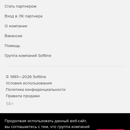
обеспечения.
Стать партнером
Вход в ЛК партнера
Запрет на удаление или переименование любых
типов файлов.
О компании
Совместимость:
Вакансии
Помощь
Anti-Executable поддерживает работу с основными
антивирусами и антишпионскими приложениями.
Группа компаний Softline
Совместимость с Active Directory и Group Policies.
Поддержка быстрого переключения пользователей.
© 1993—2026 Softline
Условия использования
Автоматическое распознавание специализированных
Политика конфиденциальности
приложений (например, антивирусов) и разрешение
Правила продажи
на их запуск.
14+
Anti-Executable позволяет создавать подпапки в
локальных папках.
Продолжая использовать данный веб-сайт,
На информационном ресурсе store.softline.ru применяются
вы соглашаетесь с тем, что группа компаний
Разрешение на создание подпапок в сетевых путях.
рекомендательные технологии
(информационные технологии