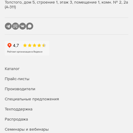
Толстого, дом 5, строение 1, этаж 3, помещение 1, комн. № 2, 2а
(А-311)
Ключевые характеристики
Функция «Белые списки»:
Автоматическое создание белого списка программ
рабочей станции.
Белые списки можно импортировать, экспортировать,
просматривать и редактировать.
Поддержка большого количества белых списков.
Каталог
Прайс-листы
Централизованное применение белых списков для
нескольких рабочих станций.
Производители
Функция «Белая папка» позволяет подключать CD-
Специальные предложения
ROM, USB-накопители или сетевые диски.
Техподдержка
Не надо обновлять файлы описаний.
Распродажа
Ведение журнала событий обо всех попытках
Семинары и вебинары
неавторизованной инсталляции программного