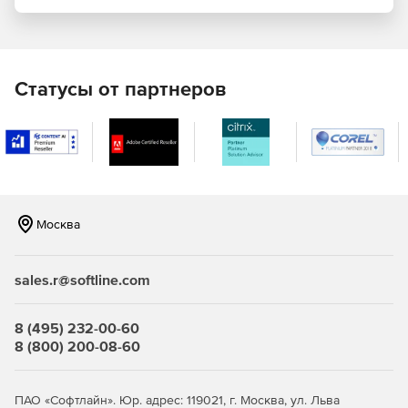
Препятствие установке вредоносного ПО
Клавиатурные шпионы, вирусы, черви, трояны и т.д. могут
нанести серьезный вред компьютеру, подвергают
опасности конфиденциальные данные и препятствуют
Статусы от партнеров
продуктивной работе. Anti-Executable защищает рабочие
станции от этих угроз, блокируя всякую попытку
неавторизованной инсталляции программного
обеспечения.
Предотвращение использования нелицензионных
программ
Москва
Anti-Executable обеспечивает полную легальность
программного обеспечения, установленного на
sales.r@softline.com
компьютере. Пиратские программы просто невозможно
инсталлировать в компьютер, на котором запущено
приложение Anti-Executable – это попросту запрещено.
8 (495) 232-00-60
Таким образом, Anti-Executable позволяет добиться
8 (800) 200-08-60
полного соответствия нормативно-правовым
требованиям, внутренним политикам безопасности и
регулирующим правилам.
ПАО «Софтлайн». Юр. адрес: 119021, г. Москва, ул. Льва