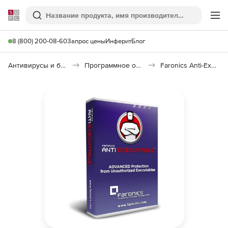
Softline
Поиск
Ме
8 (800) 200-08-60
Запрос цены
Инферит
Блог
Антивирусы и безопасность
Программное обеспечение для контроля доступа
Faronics Anti-Executable