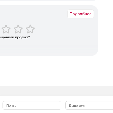
Академическая
 позволяющее добиться эффективного равновесия между
Подробнее
оступности. Пользовательские данные и приложения
егменте диска, в котором свободно можно размещать
емя как стабильность системы поддерживается благодаря
 оценили продукт?
планирования, которые обеспечивают IT специалистов
о обновления и обслуживания. Настройка Faronics
тивирусные базы в строго определенное время,
eeze Enterprise или любую стороннюю предпочитаемую
Freeze предназначено для IT администраторов,
 школ, Интернет-кафе.