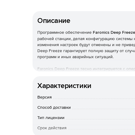
Описание
Программное обеспечение
Faronics Deep Freez
рабочей станции, делая конфигурацию системы
изменения настроек будут отменены и не привед
Deep Freeze гарантирует полную защиту от случ
программ и иных аварийных ситуаций.
Faronics Deep Freeze тесно интегрируется с оп
сделанные пользователем, в специально отведен
перезагрузки область записи очищается, и пере
Характеристики
Можно устанавливать различные программы, зап
удалять системные файлы и записи реестра: пос
Версия
изменений.
Способ доставки
Faronics Deep Freeze обеспечивает компьютер
модификаций, даже если пользователи имеют до
Тип лицензии
при этом права доступа для пользователей не о
Срок действия