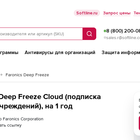
Softline.ru
Запрос цены
Те
8 (800) 200-0
Поиск
sales.r@softline.
ограммы
Антивирусы для организаций
Защита информ
Faronics Deep Freeze
 Deep Freeze Cloud (подписка
чреждений), на 1 год
 Faronics Corporation
ать ссылку