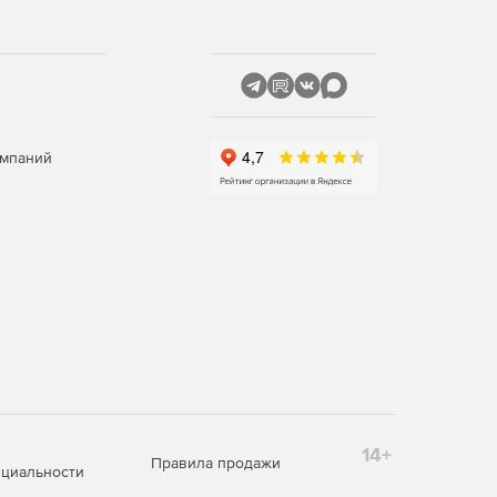
омпаний
14+
Правила продажи
циальности