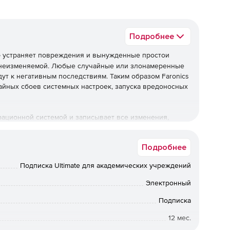
Подробнее
e
устраняет повреждения и вынужденные простои
 неизменяемой. Любые случайные или злонамеренные
ут к негативным последствиям. Таким образом Faronics
айных сбоев системных настроек, запуска вредоносных
ерационной системой и записывает все изменения,
ное для этого место на жестком диске. После
д пользователем предстает абсолютно чистая система.
Подробнее
ускать вирусы, изменять системные настройки или
ле перезагрузки не останется и следа от внесенных
Подписка Ultimate для академических учреждений
Электронный
ы абсолютной защитой от несанкционированных
ступ к системной программе и настройкам параметров,
Подписка
граничиваются.
12 мес.