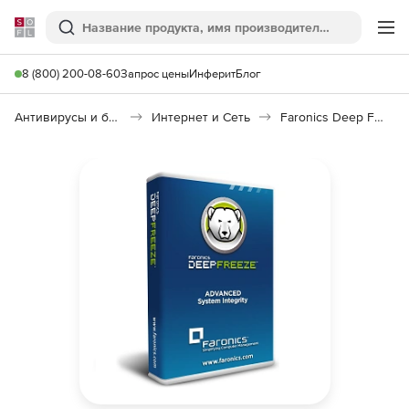
Softline
Поиск
Ме
8 (800) 200-08-60
Запрос цены
Инферит
Блог
Антивирусы и безопасность
Интернет и Сеть
Faronics Deep Freeze