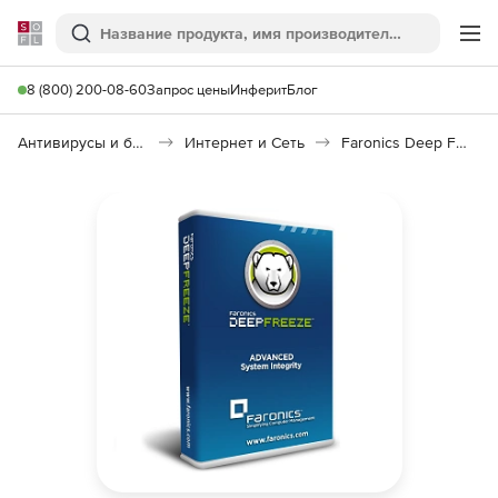
Softline
Поиск
Ме
8 (800) 200-08-60
Запрос цены
Инферит
Блог
Антивирусы и безопасность
Интернет и Сеть
Faronics Deep Freeze