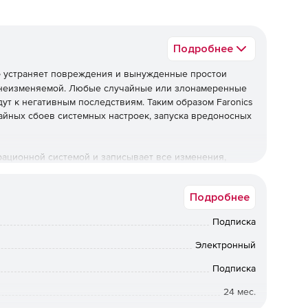
Подробнее
e
устраняет повреждения и вынужденные простои
 неизменяемой. Любые случайные или злонамеренные
ут к негативным последствиям. Таким образом Faronics
айных сбоев системных настроек, запуска вредоносных
ерационной системой и записывает все изменения,
ное для этого место на жестком диске. После
д пользователем предстает абсолютно чистая система.
Подробнее
ускать вирусы, изменять системные настройки или
ле перезагрузки не останется и следа от внесенных
Подписка
Электронный
ы абсолютной защитой от несанкционированных
ступ к системной программе и настройкам параметров,
Подписка
граничиваются.
24 мес.