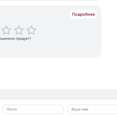
Коммерческая
 позволяющее добиться эффективного равновесия между
Подробнее
оступности. Пользовательские данные и приложения
егменте диска, в котором свободно можно размещать
емя как стабильность системы поддерживается благодаря
 оценили продукт?
планирования, которые обеспечивают IT специалистов
о обновления и обслуживания. Настройка Faronics
тивирусные базы в строго определенное время,
eeze Enterprise или любую стороннюю предпочитаемую
Freeze предназначено для IT администраторов,
 школ, Интернет-кафе.