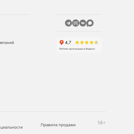
омпаний
14+
Правила продажи
циальности