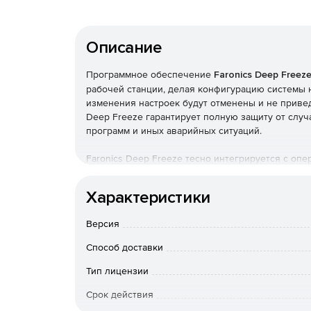
Описание
Программное обеспечение
Faronics Deep Freez
рабочей станции, делая конфигурацию системы
изменения настроек будут отменены и не привед
Deep Freeze гарантирует полную защиту от случ
программ и иных аварийных ситуаций.
Faronics Deep Freeze тесно интегрируется с оп
сделанные пользователем, в специально отведен
перезагрузки область записи очищается, и пере
Характеристики
Можно устанавливать различные программы, зап
удалять системные файлы и записи реестра: пос
Версия
изменений.
Способ доставки
Faronics Deep Freeze обеспечивает компьютер
модификаций, даже если пользователи имеют до
Тип лицензии
при этом права доступа для пользователей не о
Срок действия