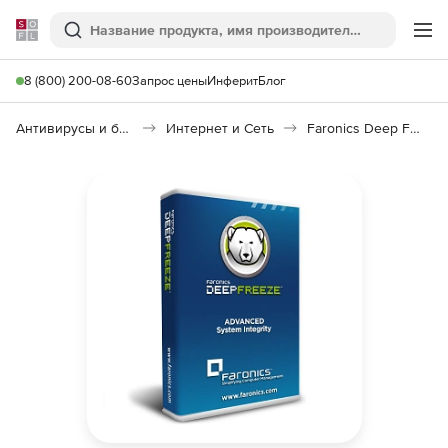
Softline
Поиск
Ме
8 (800) 200-08-60
Запрос цены
Инферит
Блог
Антивирусы и безопасность
Интернет и Сеть
Faronics Deep Freeze