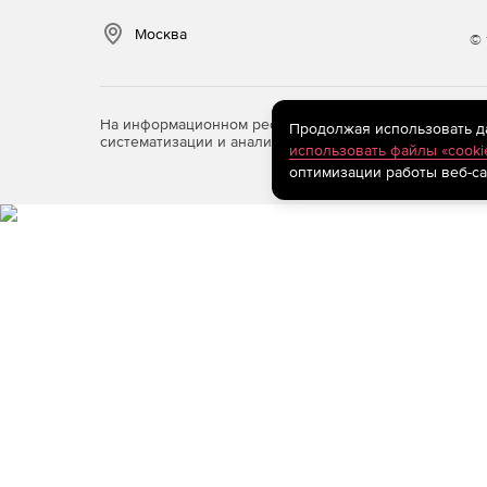
Москва
© 
На информационном ресурсе store.softline.ru примен
Продолжая использовать дан
систематизации и анализа сведений, относящихся к 
использовать файлы «cooki
оптимизации работы веб-са