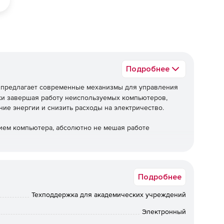
Подробнее
предлагает современные механизмы для управления
ки завершая работу неиспользуемых компьютеров,
ие энергии и снизить расходы на электричество.
нием компьютера, абсолютно не мешая работе
омпьютер находится в неактивном состоянии и выключает
ляемой общесетевой мощности.
Подробнее
активность центрального процессора, дисков,
Техподдержка для академических учреждений
жде, чем отключить питание. Продукт доступен для
Электронный