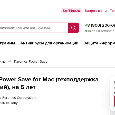
Softline.ru
Запрос цены
Те
8 (800) 200-0
Поиск
sales.r@softline.
ограммы
Антивирусы для организаций
Защита информ
иты
Faronics Power Save
 Power Save for Mac (техподдержка
й), на 5 лет
 Faronics Corporation
ать ссылку