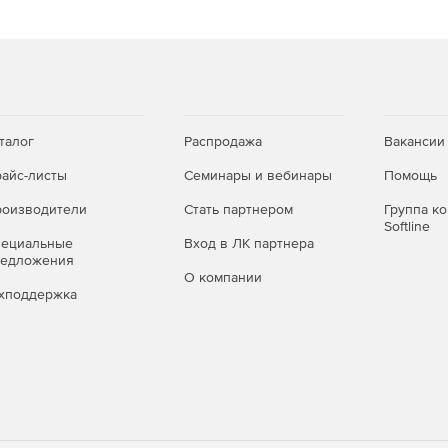
ициализации по сети, выключения или перезапуска
ктроэнергии и соответствием пользовательским
ов.
талог
Распродажа
Вакансии
нии активности процессора или диска ниже
айс-листы
Семинары и вебинары
Помощь
оизводители
Стать партнером
Группа к
ий в случае выполнения определенных приложений и
Softline
пециальные
Вход в ЛК партнера
редложения
О компании
хподдержка