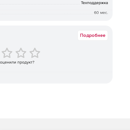
а для предприятий с рабочими станциями Windows и
Техподдержка
 без ущерба производительности.
60 мес.
ное решение ля управления питанием компьютеров Mac.
Академическая
Подробнее
щее рабочих процессов
опотреблением компьютеров, который позволяет
мой энергии, не нарушая при этом актуальных
я на выполняемые пользовательские приложения или
 оценили продукт?
 процессора и за использованием дискового
ановить самостоятельно), поэтому не завершает работу
процессы, как VPN, удаленный доступ и удаленное
можность выделить критические процессы, при
ючение питания.
яют дать надежные гарантии того, что система не будет
имости. Power Save также поддерживает режимы
 любые несохраненные пользовательские данные не
.