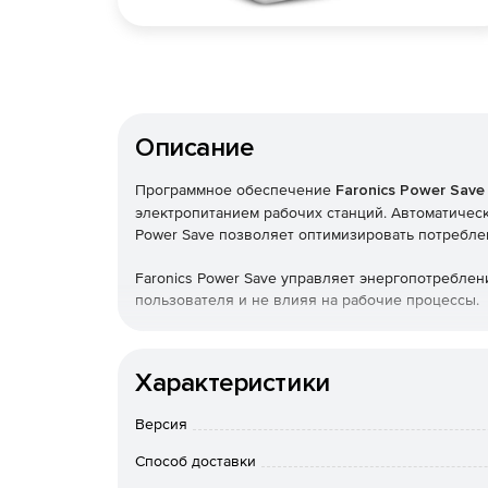
Описание
Программное обеспечение
Faronics Power Save
электропитанием рабочих станций. Автоматичес
Power Save позволяет оптимизировать потреблен
Faronics Power Save управляет энергопотребле
пользователя и не влияя на рабочие процессы.
Faronics Power Save точно определяет, когда к
его, заметно сокращая при этом объемы потреб
Характеристики
Faronics Power Save одновременно анализирует 
Версия
клавиатуры, мыши, выполняемых приложений пре
операционных систем Windows и Mac OS:
Способ доставки