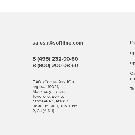
Планирование и составление расписаний ин
рабочих станций.
Баланс между экономным расходованием эле
потребностям.
Назначение условий отключения компьютер
sales.r@softline.com
Ка
Выполнение специальных процедур при паде
Пр
установленного порогового значения.
8 (495) 232-00-60
Пр
8 (800) 200-08-60
Предотвращение отключения рабочих станц
процессов.
С
п
ПАО «Софтлайн». Юр.
адрес: 119021, г.
Те
Москва, ул. Льва
Толстого, дом 5,
строение 1, этаж 3,
помещение 1, комн. №
2, 2а (А-311)