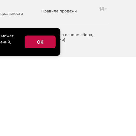
14+
Правила продажи
циальности
редоставления информации на основе сбора,
e может
рритории Российской Федерации)
OK
ений,