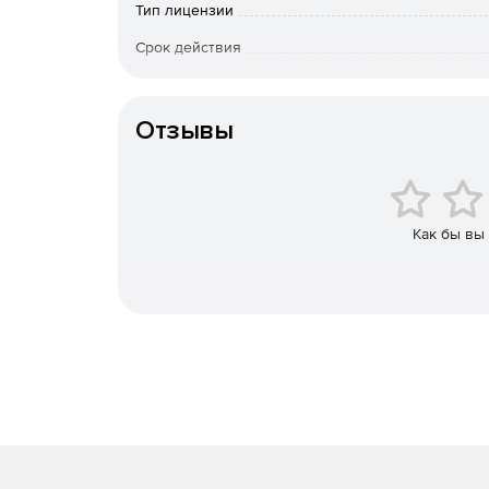
Версия Power Save Enterprise предназначен
Тип лицензии
позволяет экономить до 50% электроэнергии
Срок действия
Версия Power Save for Mac – интеллектуаль
Тип организации
Отзывы
Управление энергопотреблением, не нарушаю
Power Save – инструмент для управления энерг
заметно сократить объемы неэкономно расходуе
процессов администрирования и не воздейству
Как бы вы
данные.
Power Save следит за активностью центрального
пространства (пределы использования можно уст
компьютеров, если выполняются такие фоновые 
резервирование. Power Save предоставляет воз
выполнении которых не будет происходить откл
Все эти особенности решения Power Save позвол
внезапно выключена, когда в этом нет необход
резервирования данных и гибернации, поэтому
будут потеряны при отключении электропитания