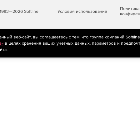
Политика
Условия использования
1993—2026 Softline
конфиден
яются
рекомендательные технологии
(информационные технологии п
ный веб-сайт, вы соглашаетесь с тем, что группа компаний Softlin
предпочтениям пользователей сети «Интернет», находящихся на те
e»
в целях хранения ваших учетных данных, параметров и предпочт
йта.