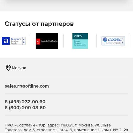
секретные электронные письма и другие
конфиденциальные файлы на жестком диске.
Уникальная технология «уничтожения данных изнутри
Windows» безопасно удаляет данные с жесткого
Статусы от партнеров
диска, закрывая хакерам все возможности
вмешательства в процесс стирания.
Восстановление системы Windows, данных,
приложений и другой информации за счет создания
дискового образа. При утере компьютера или аварии
жесткого диска Total Recovery Tools может
Москва
восстанавливать пользовательские файлы,
приложения и систему Windows на новый или
существующий ПК.
sales.r@softline.com
Восстановление данных с поврежденного ПК.
Загрузка поврежденной системы при помощи
8 (495) 232-00-60
загрузочного CD-диска TotalRecovery Tools для
8 (800) 200-08-60
доступа к файлам и восстановления ценных фото,
писем и данных.
ПАО «Софтлайн». Юр. адрес: 119021, г. Москва, ул. Льва
Миграция ОС Windows на больший по емкости
Толстого, дом 5, строение 1, этаж 3, помещение 1, комн. № 2, 2а