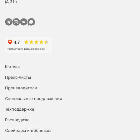
жесткий диск. Вместо того чтобы тратить часы и дни
(А-311)
на выполнение миграции данных и всей системы
Windows на новый жесткий диск, продукт
TotalRecovery Tools за несколько минут переносит все
требуемые файлы, фото, музыку, настройки
приложений и ОС Windows в целом.
Отсутствие необходимости в установке ПО. Чтобы
запустить программу, нужно вставить загрузочный
диск, перезапустить систему и начать
восстановление.
Каталог
Восстановление всего ПК. Беспрепятственное
Прайс-листы
восстановление системы на существующий или
Производители
другой компьютер, а также на виртуальные машины.
Специальные предложения
Восстановление паролей для Windows Servers. В
случае потери административного пароля от сервера
Техподдержка
Windows решение Total Recovery Tools позволяет
восстанавливать эти данные. Продукт поддерживает
Распродажа
серверы Windows 2000, 2003, 2008 и контроллеры
Семинары и вебинары
доменов Active Directory.