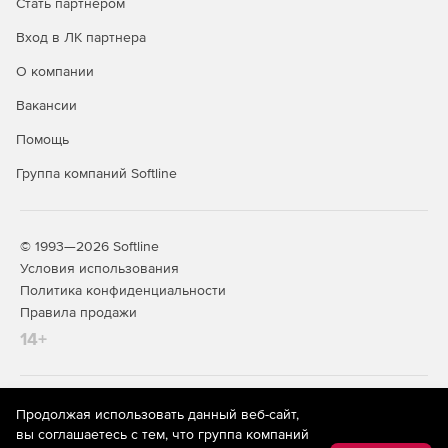
Стать партнером
Клонирование диска на любой жесткий диск.
Инструмент может клонировать все данные, включая
Вход в ЛК партнера
личные файлы, системные файлы Windows и
О компании
приложения текущего жесткого диска на другой
жесткий диск или твердотельный накопитель. В ходе
Вакансии
планирования можно изменять размер разделов.
Помощь
Бесплатная техподдержка всех продуктов FarStone.
Группа компаний Softline
© 1993—2026 Softline
Условия использования
Политика конфиденциальности
Правила продажи
14+
На информационном ресурсе store.softline.ru применяются
Продолжая использовать данный веб-сайт,
рекомендательные технологии
(информационные технологии
вы соглашаетесь с тем, что группа компаний
предоставления информации на основе сбора,