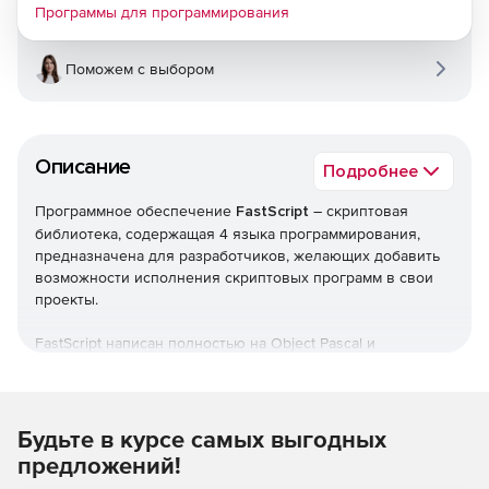
Программы для программирования
Поможем с выбором
Описание
Подробнее
Программное обеспечение
FastScript
– скриптовая
библиотека, содержащая 4 языка программирования,
предназначена для разработчиков, желающих добавить
возможности исполнения скриптовых программ в свои
проекты.
FastScript написан полностью на Object Pascal и
поддерживает Borland Delphi 4-2007, Borland C++Builder 4-
6, Borland Kylix 1-3 и Lazarus.
Максимальная гибкость и мощность
Будьте в курсе самых выгодных
предложений!
Уникальные возможности FastScript – возможность