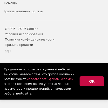
для FPC
Помощь
Группа компаний Softline
© 1993—2026 Softline
Условия использования
Политика конфиденциальности
Правила продажи
14+
На информационном ресурсе store.softline.ru применяются
Продолжая использовать данный веб-сайт,
рекомендательные технологии
(информационные технологии
вы соглашаетесь с тем, что группа компаний
предоставления информации на основе сбора,
Softline может
использовать файлы «cookie»
систематизации и анализа сведений, относящихся к
OK
в целях хранения ваших учетных данных,
предпочтениям пользователей сети «Интернет»,
находящихся на территории Российской Федерации)
параметров и предпочтений, оптимизации
работы веб-сайта.