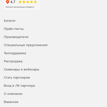
классам, контролам, формам и БД. Легко расширяемая
архитектура библиотеки;
компактность – 80-150Кб в зависимости от
Каталог
используемых модулей.
Прайс-листы
Новое в версии 1.98:
Производители
Поддержка Embarcadero Rad Studio XE2 для
Специальные предложения
компиляторов x32/x64.
Техподдержка
Поддержка структуры Embarcadero FireMonkey для
Распродажа
Windows x32/x64 и OSX-платформ (включает rtti для
новых классов и визуальные компоненты –
Семинары и вебинары
fsSynMemo, TfsTree).
Стать партнером
Поддержка типа Int64 в коде сценария.
Вход в ЛК партнера
Исправлено некорректное обращение к памяти для
О компании
64-битных версий FPC.
Вакансии
Исправлено получение значений ansistring-свойств