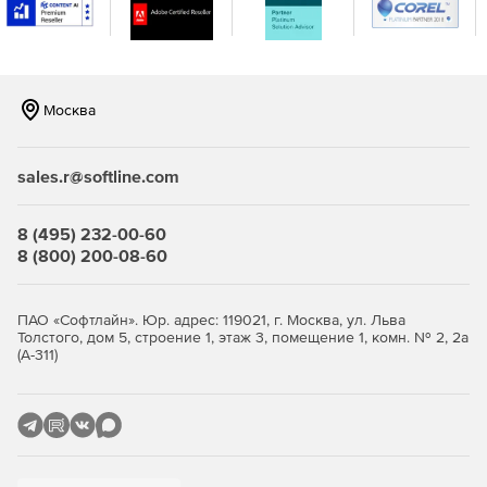
– PascalScript, C++Script, JScript, BasicScript) и
добавлять любые другие процедурно-
ориентированные языки (их описание хранится в
XML-формате);
возможность создания и исполнения многоязычных
Москва
скриптов;
стандартный языковой набор: переменные,
sales.r@softline.com
константы, процедуры, функции (с возможностью
вложенности) с временными/постоянными/
8 (495) 232-00-60
умалчиваемыми параметрами, все стандартные
8 (800) 200-08-60
операторы и объявления (включая case,
try/finally/except, with), типы (целый, дробный,
логический, символьный, строковый, многомерные
ПАО «Софтлайн». Юр. адрес: 119021, г. Москва, ул. Льва
массивы, множество, универсальный тип), классы (с
Толстого, дом 5, строение 1, этаж 3, помещение 1, комн. № 2, 2а
методами, событиями, свойствами, индексами и
(А-311)
свойствами по умолчанию);
проверка совместимости типов;
доступ к любому объекту вашего приложения.
Стандартные библиотеки для доступа к базовым