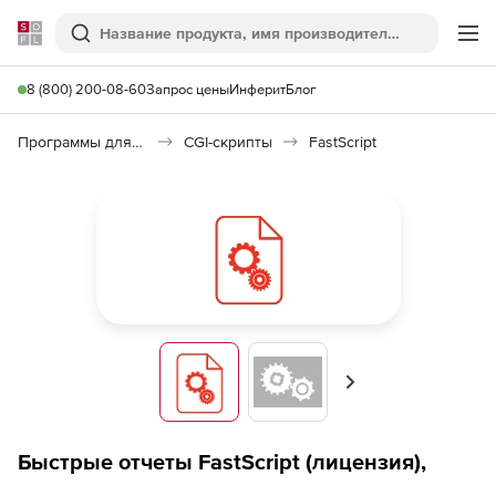
Softline
Поиск
Ме
8 (800) 200-08-60
Запрос цены
Инферит
Блог
Программы для программирования
CGI-скрипты
FastScript
Вперед
Быстрые отчеты FastScript (лицензия),