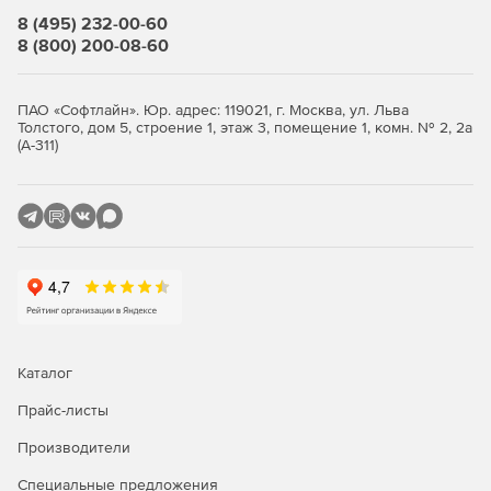
8 (495) 232-00-60
Совместимость с Microsoft Fax, BVRP Classic Phone
8 (800) 200-08-60
Tools 9, FaxTalk Messenger Pro, Venta Fax & Voice
(включая цветные факсы), WinFax Pro и многими
другими популярными программами.
ПАО «Софтлайн». Юр. адрес: 119021, г. Москва, ул. Льва
Толстого, дом 5, строение 1, этаж 3, помещение 1, комн. № 2, 2а
Совместимость с ОС Windows 7.
(А-311)
Каталог
Прайс-листы
Производители
Специальные предложения