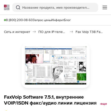
Softline
Поиск
Ме
8 (800) 200-08-60
Запрос цены
Инферит
Блог
Сеть и интернет
ПО для IP-телефонии
Fax Voip T38 Fax & Voice (русская версия)
FaxVoip Software 7.5.1, внутренние
VOIP/ISDN факс/аудио линии лицензия 4
еще
линии (T38 и аудио факс)