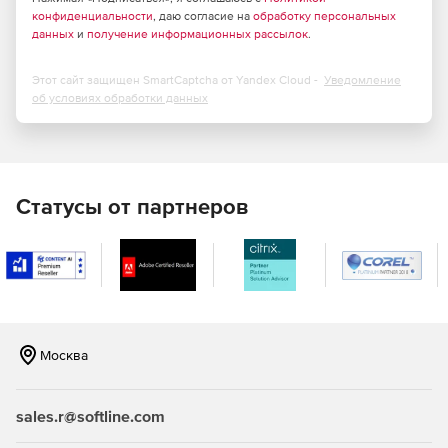
конфиденциальности
работать с несколькими операторами SIP и H.323.
, даю согласие на
обработку персональных
данных
и
получение информационных рассылок
.
Поддержка функций Caller ID и набора добавочного
номера.
Этот сайт защищен SmartCaptcha от Yandex Cloud -
Уведомление
об условиях обработки данных
Отправка T.38, аудио и CAPI-факсов через
виртуальный принтер Fax Voip.
Прием факсов напрямую в файлы TIFF, PDF или SFF
без использования программного факса. Управление
Статусы от партнеров
факсами через приложение-консоль Fax Voip.
Отправка факсов через электронную почту и
получение факсов на электронный ящик.
Маршрутизация входящих факсов получателям в сети
(доступны следующие методы: отправить по
Москва
электронной почте, сохранить в папке, печать).
Предоставление вызывающим абонентам
sales.r@softline.com
необходимой информации по факсу в процессе
текущего вызова (функция «Факс по запросу»).