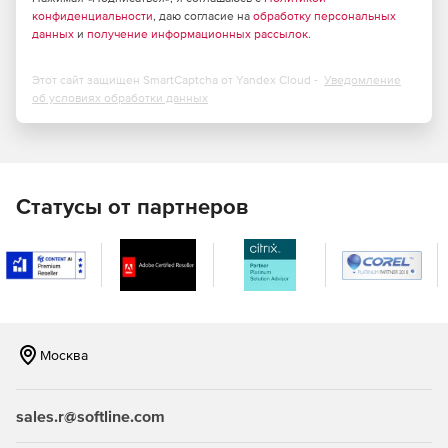
конфиденциальности
работать с несколькими операторами SIP и H.323.
, даю согласие на
обработку персональных
данных
и
получение информационных рассылок
.
Поддержка функций Caller ID и набора добавочного
номера.
Этот сайт защищен SmartCaptcha от Yandex Cloud -
Уведомление
об условиях обработки данных
Отправка T.38, аудио и CAPI-факсов через
виртуальный принтер Fax Voip.
Прием факсов напрямую в файлы TIFF, PDF или SFF
без использования программного факса. Управление
Статусы от партнеров
факсами через приложение-консоль Fax Voip.
Отправка факсов через электронную почту и
получение факсов на электронный ящик.
Маршрутизация входящих факсов получателям в сети
(доступны следующие методы: отправить по
Москва
электронной почте, сохранить в папке, печать).
Предоставление вызывающим абонентам
sales.r@softline.com
необходимой информации по факсу в процессе
текущего вызова (функция «Факс по запросу»).