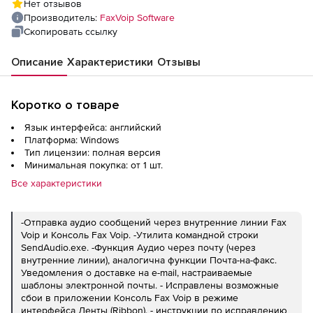
Нет отзывов
внутренняя VOIP/ISDN факс/аудио линия
Производитель:
FaxVoip Software
(T38 и аудио факс)
Скопировать ссылку
Описание
Характеристики
Отзывы
Коротко о товаре
Язык интерфейса: английский
Платформа: Windows
Тип лицензии: полная версия
Минимальная покупка: от 1 шт.
Все характеристики
-Отправка аудио сообщений через внутренние линии Fax
Voip и Консоль Fax Voip. -Утилита командной строки
SendAudio.exe. -Функция Аудио через почту (через
внутренние линии), аналогична функции Почта-на-факс.
Уведомления о доставке на e-mail, настраиваемые
шаблоны электронной почты. - Исправлены возможные
сбои в приложении Консоль Fax Voip в режиме
интерфейса Ленты (Ribbon). - инструкции по исправлению