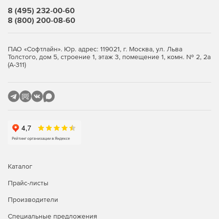
8 (495) 232-00-60
Совместимость с Microsoft Fax, BVRP Classic Phone
8 (800) 200-08-60
Tools 9, FaxTalk Messenger Pro, Venta Fax & Voice
(включая цветные факсы), WinFax Pro и многими
другими популярными программами.
ПАО «Софтлайн». Юр. адрес: 119021, г. Москва, ул. Льва
Толстого, дом 5, строение 1, этаж 3, помещение 1, комн. № 2, 2а
Совместимость с ОС Windows 7.
(А-311)
Каталог
Прайс-листы
Производители
Специальные предложения