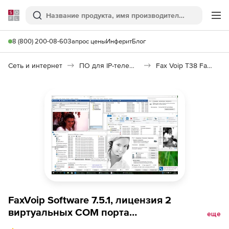
Softline
Поиск
Ме
8 (800) 200-08-60
Запрос цены
Инферит
Блог
Сеть и интернет
ПО для IP-телефонии
Fax Voip T38 Fax & Voice (русская версия)
FaxVoip Software 7.5.1, лицензия 2
виртуальных COM порта
еще
(T38/G711Fax/ISDN/Voice модема) +1