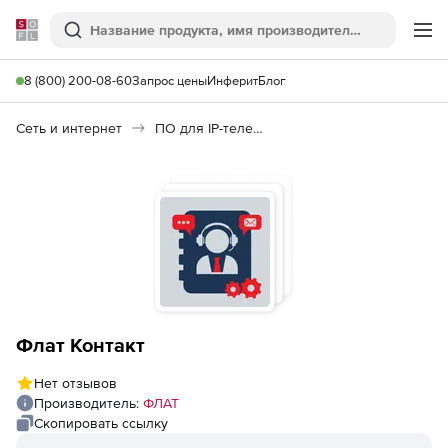
Softline
Поиск
Ме
8 (800) 200-08-60
Запрос цены
Инферит
Блог
Сеть и интернет
ПО для IP-телефонии
Флат Контакт
Нет отзывов
Производитель:
ФЛАТ
Скопировать ссылку