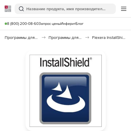
Softline
Поиск
Ме
8 (800) 200-08-60
Запрос цены
Инферит
Блог
Программы для программирования
Программы для разработки ПО
Flexera InstallShield Professional Spring