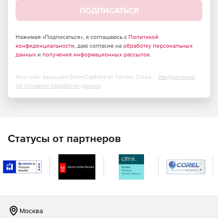
файловые вложения и прикрепленный контент отдельно
ПОДПИСАТЬСЯ
от почтовых папок. Другая опция позволяет сохранять
электронную почту без файловых вложений, также
можете извлекать имена и почтовые адреса людей, с
Нажимая «Подписаться», я соглашаюсь с
Политикой
которыми ведется переписка.
конфиденциальности
, даю согласие на
обработку персональных
данных
и
получение информационных рассылок
.
Этот сайт защищен SmartCaptcha от Yandex Cloud -
Уведомление
об условиях обработки данных
Статусы от партнеров
Москва