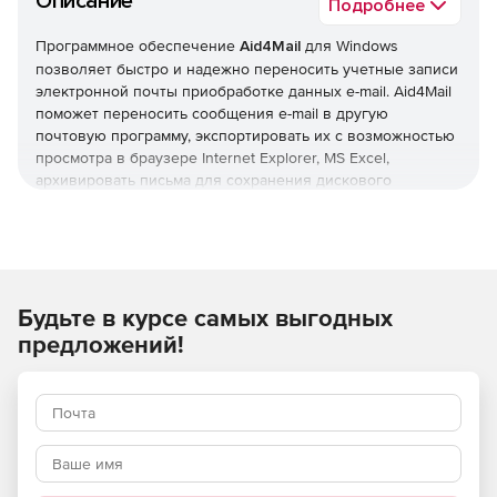
Описание
Подробнее
Программное обеспечение
Aid4Mail
для Windows
позволяет быстро и надежно переносить учетные записи
электронной почты приобработке данных e-mail. Aid4Mail
поможет переносить сообщения e-mail в другую
почтовую программу, экспортировать их с возможностью
просмотра в браузере Internet Explorer, MS Excel,
архивировать письма для сохранения дискового
пространства. Решение поддерживает множество
почтовых клиентов и обрабатывает все сообщения
быстро и точно, включая сообщения с присоединенными
файлами, вставленными картинками и фоновыми
изображениями.
Будьте в курсе самых выгодных
В отличие от других средств миграции, Aid4Mail способен
также экспортировать статус сообщений, например,
предложений!
«непрочитанное» и «прочитанное». Aid4Mail поддерживает
большое количество форматов (около 40), популярные
webmail-сервисы и удаленные аккаунты через IMAP.
Aid4Mail предоставляет на выбор два варианта: экспорт
электронной почты в один общий почтовый файл или все
сообщения по отдельности. Также можете извлекать