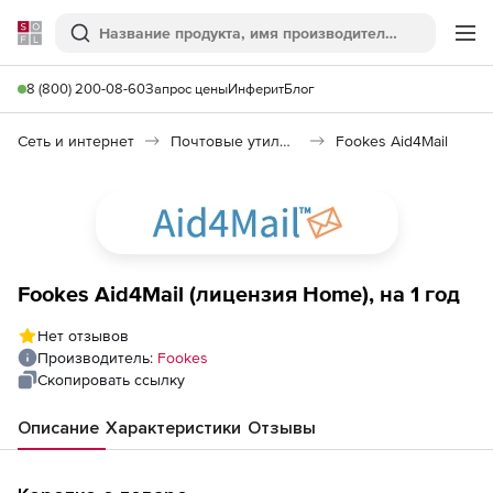
Softline
Поиск
Ме
8 (800) 200-08-60
Запрос цены
Инферит
Блог
Сеть и интернет
Почтовые утилиты
Fookes Aid4Mail
Fookes Aid4Mail (лицензия Home), на 1 год
Нет отзывов
Производитель:
Fookes
Скопировать ссылку
Описание
Характеристики
Отзывы